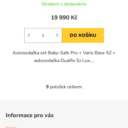
Skladem u dodavatele
19 990 Kč
DO KOŠÍKU
Autosedačka set Baby-Safe Pro + Vario Base 5Z +
autosedačka Dualfix 5z Lux,...
9
položek celkem
O
v
l
Z
á
á
d
Informace pro vás
p
a
a
c