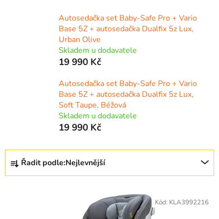
Autosedačka set Baby-Safe Pro + Vario
Base 5Z + autosedačka Dualfix 5z Lux,
Urban Olive
Skladem u dodavatele
19 990 Kč
Autosedačka set Baby-Safe Pro + Vario
Base 5Z + autosedačka Dualfix 5z Lux,
Soft Taupe, Béžová
Skladem u dodavatele
19 990 Kč
Ř
Řadit podle:
Nejlevnější
a
z
V
e
ý
Kód:
KLA3992216
n
p
í