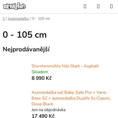
Přejít
Hledat
NÁKUP
na
KOŠÍK
obsah
Domů
/
Autosedačky
/
0 - 105 cm
0 - 105 cm
Nejprodávanější
Storchenmühle Niki Start - Asphalt
Skladem
8 990 Kč
Autosedačka set Baby-Safe Pro + Vario
Base 5Z + autosedačka Dualfix 5z Classic,
Deep Black
Jen na objednávka
17 490 Kč