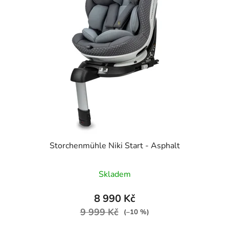
i
p
s
r
p
o
r
d
o
u
d
k
u
t
k
ů
t
ů
Storchenmühle Niki Start - Asphalt
Skladem
8 990 Kč
9 999 Kč
(–10 %)