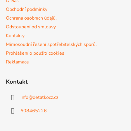
O Nás
t
í
Obchodní podmínky
p
í
r
Ochrana osobních údajů.
v
Odstoupení od smlouvy
k
Kontakty
y
v
Mimosoudní řešení spotřebitelských sporů.
ý
Prohlášení o použití cookies
p
Reklamace
i
s
u
Kontakt
info
@
detatkocz.cz
608465226