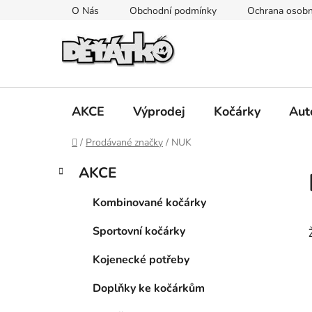
Přejít
O Nás
Obchodní podmínky
Ochrana osobn
na
obsah
AKCE
Výprodej
Kočárky
Aut
Domů
/
Prodávané značky
/
NUK
P
K
Přeskočit
AKCE
a
kategorie
o
t
s
Kombinované kočárky
e
t
g
Sportovní kočárky
r
o
a
r
Kojenecké potřeby
i
n
e
n
Doplňky ke kočárkům
í