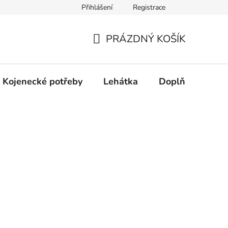
Přihlášení
Registrace
dní řešení spotřebitelských sporů.
Prohlášení o použití cookies
PRÁZDNÝ KOŠÍK
NÁKUPNÍ
KOŠÍK
Kojenecké potřeby
Lehátka
Doplňky
Hr