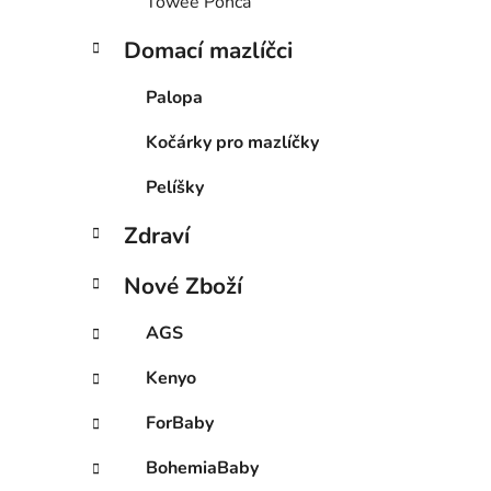
Towee Ponča
Domací mazlíčci
Palopa
Kočárky pro mazlíčky
Pelíšky
Zdraví
Nové Zboží
AGS
Kenyo
ForBaby
BohemiaBaby