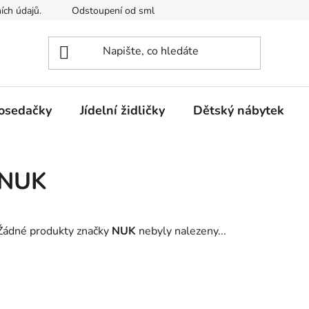
ích údajů.
Odstoupení od smlouvy
Kontakty
Mimosou
osedačky
Jídelní židličky
Dětský nábytek
NUK
Žádné produkty značky
NUK
nebyly nalezeny...