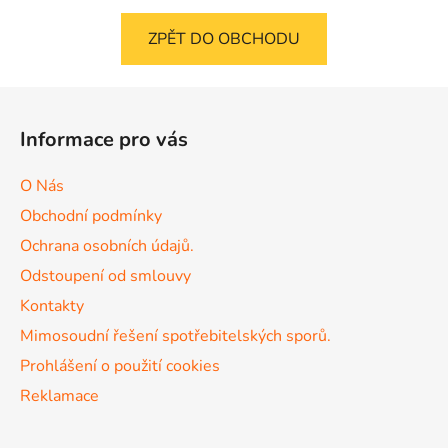
ZPĚT DO OBCHODU
Z
á
Informace pro vás
p
a
O Nás
t
Obchodní podmínky
í
Ochrana osobních údajů.
Odstoupení od smlouvy
Kontakty
Mimosoudní řešení spotřebitelských sporů.
Prohlášení o použití cookies
Reklamace