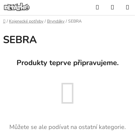
Přejít
Hledat
NÁKUP
na
KOŠÍK
obsah
Domů
/
Kojenecké potřeby
/
Bryndáky
/
SEBRA
SEBRA
Produkty teprve připravujeme.
Můžete se ale podívat na ostatní kategorie.