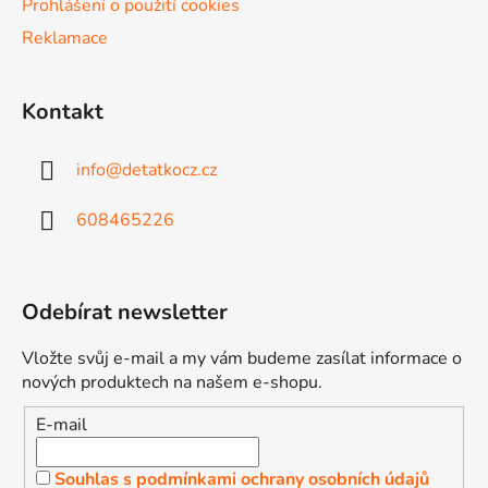
Prohlášení o použití cookies
p
Reklamace
i
s
u
Kontakt
info
@
detatkocz.cz
608465226
Odebírat newsletter
Vložte svůj e-mail a my vám budeme zasílat informace o
nových produktech na našem e-shopu.
E-mail
Souhlas s podmínkami ochrany osobních údajů