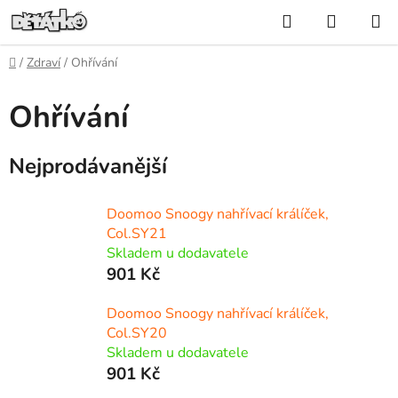
Přejít
Hledat
NÁKUP
na
KOŠÍK
obsah
Domů
/
Zdraví
/
Ohřívání
Ohřívání
Nejprodávanější
Doomoo Snoogy nahřívací králíček,
Col.SY21
Skladem u dodavatele
901 Kč
Doomoo Snoogy nahřívací králíček,
Col.SY20
Skladem u dodavatele
901 Kč