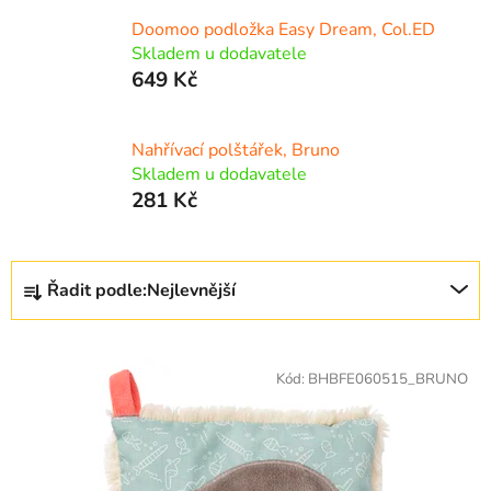
Doomoo podložka Easy Dream, Col.ED
Skladem u dodavatele
649 Kč
Nahřívací polštářek, Bruno
Skladem u dodavatele
281 Kč
Ř
Řadit podle:
Nejlevnější
a
z
V
e
ý
Kód:
BHBFE060515_BRUNO
n
p
í
i
p
s
r