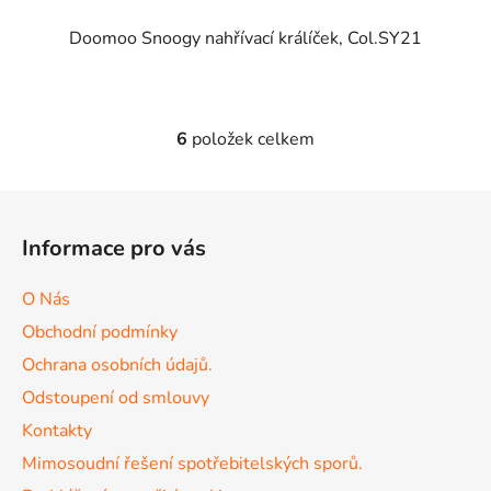
Doomoo Snoogy nahřívací králíček, Col.SY21
6
položek celkem
O
v
l
Z
á
á
d
Informace pro vás
p
a
a
c
O Nás
t
í
Obchodní podmínky
p
í
r
Ochrana osobních údajů.
v
Odstoupení od smlouvy
k
Kontakty
y
v
Mimosoudní řešení spotřebitelských sporů.
ý