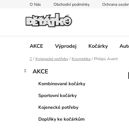
Přejít
O Nás
Obchodní podmínky
Ochrana osobn
na
obsah
AKCE
Výprodej
Kočárky
Aut
Domů
/
Kojenecké potřeby
/
Kosmetika
/
Philips Avent
P
K
Přeskočit
AKCE
a
kategorie
o
t
s
Kombinované kočárky
e
t
g
Sportovní kočárky
r
o
a
r
Kojenecké potřeby
i
n
e
n
Doplňky ke kočárkům
í