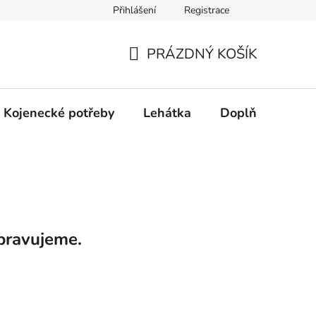
Přihlášení
Registrace
dní řešení spotřebitelských sporů.
Prohlášení o použití cookies
PRÁZDNÝ KOŠÍK
NÁKUPNÍ
KOŠÍK
Kojenecké potřeby
Lehátka
Doplňky
Hr
pravujeme.