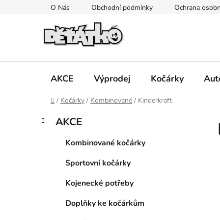
Přejít
O Nás
Obchodní podmínky
Ochrana osobn
na
obsah
AKCE
Výprodej
Kočárky
Aut
Domů
/
Kočárky
/
Kombinované
/
Kinderkraft
P
K
Přeskočit
AKCE
a
kategorie
o
t
s
Kombinované kočárky
e
t
g
Sportovní kočárky
r
o
a
r
Kojenecké potřeby
i
n
e
n
Doplňky ke kočárkům
í