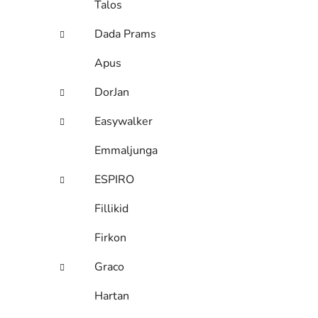
Talos
Dada Prams
Apus
DorJan
Easywalker
Emmaljunga
ESPIRO
Fillikid
Firkon
Graco
Hartan