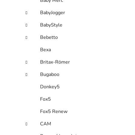
Baby Merc
BabyJogger
BabyStyle
Bebetto
Bexa
Britax-Römer
Bugaboo
Donkey5
Fox5
Fox5 Renew
CAM