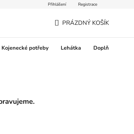
Přihlášení
Registrace
dní řešení spotřebitelských sporů.
Prohlášení o použití cookies
PRÁZDNÝ KOŠÍK
NÁKUPNÍ
KOŠÍK
Kojenecké potřeby
Lehátka
Doplňky
Hr
pravujeme.