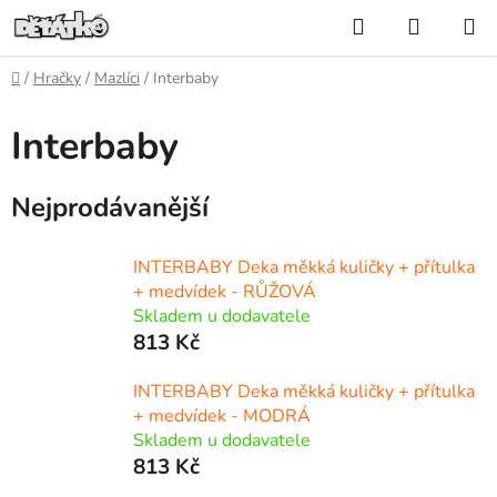
Přejít
Hledat
NÁKUP
na
KOŠÍK
obsah
Domů
/
Hračky
/
Mazlíci
/
Interbaby
Interbaby
Nejprodávanější
INTERBABY Deka měkká kuličky + přítulka
+ medvídek - RŮŽOVÁ
Skladem u dodavatele
813 Kč
INTERBABY Deka měkká kuličky + přítulka
+ medvídek - MODRÁ
Skladem u dodavatele
813 Kč