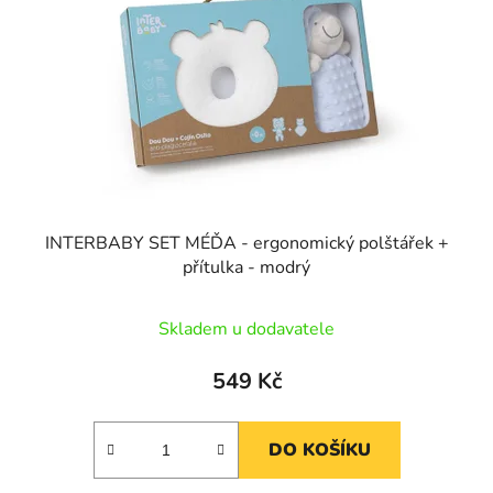
p
o
r
d
o
u
d
k
u
t
k
ů
t
ů
INTERBABY SET MÉĎA - ergonomický polštářek +
přítulka - modrý
Skladem u dodavatele
549 Kč
DO KOŠÍKU