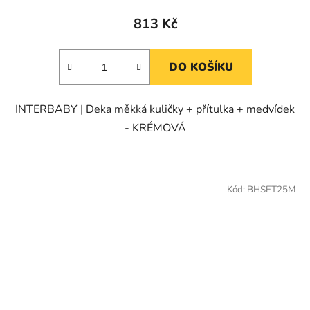
813 Kč
DO KOŠÍKU
INTERBABY | Deka měkká kuličky + přítulka + medvídek
- KRÉMOVÁ
Kód:
BHSET25M