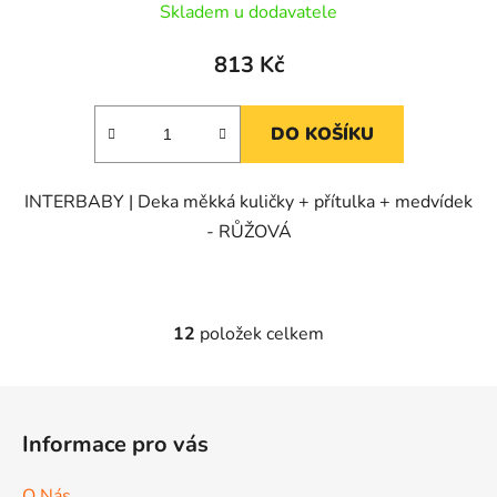
Skladem u dodavatele
813 Kč
DO KOŠÍKU
INTERBABY | Deka měkká kuličky + přítulka + medvídek
- RŮŽOVÁ
12
položek celkem
O
v
l
Z
á
á
d
Informace pro vás
p
a
a
c
O Nás