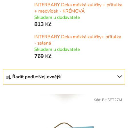
INTERBABY Deka měkká kuličky + přítulka
+ medvídek - KRÉMOVÁ
Skladem u dodavatele
813 Kč
INTERBABY Deka měkká kuličky+ přítulka
- zelená
Skladem u dodavatele
769 Kč
Ř
Řadit podle:
Nejlevnější
a
z
V
e
ý
Kód:
BHSET27M
n
p
í
i
p
s
r