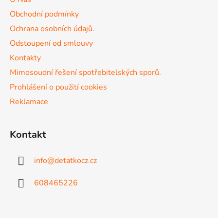
t
í
Obchodní podmínky
p
í
r
Ochrana osobních údajů.
v
Odstoupení od smlouvy
k
Kontakty
y
v
Mimosoudní řešení spotřebitelských sporů.
ý
Prohlášení o použití cookies
p
Reklamace
i
s
u
Kontakt
info
@
detatkocz.cz
608465226