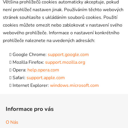
Většina prohlížečů cookies automaticky akceptuje, pokud
není prohlížeč nastaven jinak. Používáním těchto webových
stránek souhlasíte s ukládáním souborů cookies. Použití
cookies můžete omezit nebo zablokovat v nastavení svého
webového prohlížeče. Informace o nastavení konkrétního
prohlížeče naleznete na uvedených adresách:
Google Chrome:
support.google.com
Mozilla Firefox:
support.mozilla.org
Opera:
help.opera.com
Safari:
support.apple.com
Internet Explorer:
windows.microsoft.com
Z
á
Informace pro vás
p
a
O Nás
t