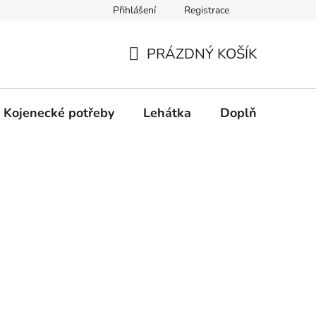
Přihlášení
Registrace
dní řešení spotřebitelských sporů.
Prohlášení o použití cookies
PRÁZDNÝ KOŠÍK
NÁKUPNÍ
KOŠÍK
Kojenecké potřeby
Lehátka
Doplňky
Hr