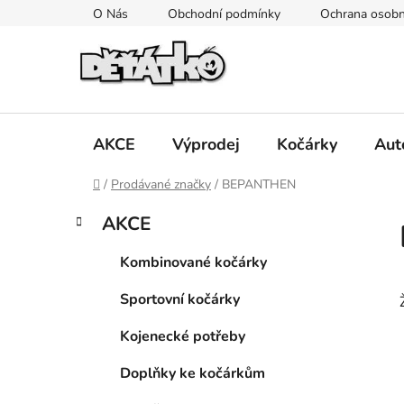
Přejít
O Nás
Obchodní podmínky
Ochrana osobn
na
obsah
AKCE
Výprodej
Kočárky
Aut
Domů
/
Prodávané značky
/
BEPANTHEN
P
K
Přeskočit
AKCE
a
kategorie
o
t
s
Kombinované kočárky
e
t
g
Sportovní kočárky
r
o
a
r
Kojenecké potřeby
i
n
e
n
Doplňky ke kočárkům
í