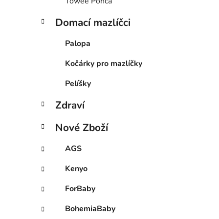
Towee Ponča
Domací mazlíčci
Palopa
Kočárky pro mazlíčky
Pelíšky
Zdraví
Nové Zboží
AGS
Kenyo
ForBaby
BohemiaBaby