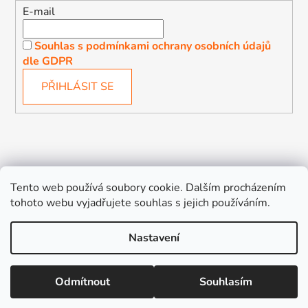
E-mail
Souhlas s podmínkami ochrany osobních údajů
dle GDPR
PŘIHLÁSIT SE
Děťátko
Autosedačky Karlovy Vary
Tento web používá soubory cookie. Dalším procházením
tohoto webu vyjadřujete souhlas s jejich používáním.
Nastavení
Vytvořil Shoptet
Odmítnout
Souhlasím
Copyright 2026
Děťátko
. Všechna práva vyhrazena.
Upravit nastavení cookies