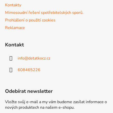
k
Kontakty
y
v
Mimosoudní řešení spotřebitelských sporů.
ý
Prohlášení o použití cookies
p
Reklamace
i
s
u
Kontakt
info
@
detatkocz.cz
608465226
Odebírat newsletter
Vložte svůj e-mail a my vám budeme zasílat informace o
nových produktech na našem e-shopu.