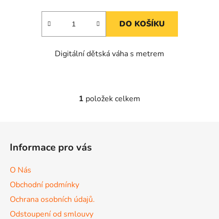
DO KOŠÍKU
Digitální dětská váha s metrem
1
položek celkem
O
v
l
Z
á
á
d
Informace pro vás
p
a
a
c
O Nás
t
í
Obchodní podmínky
p
í
r
Ochrana osobních údajů.
v
Odstoupení od smlouvy