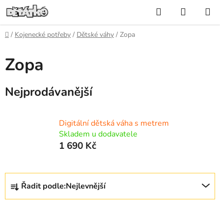
Přejít
Hledat
NÁKUP
na
KOŠÍK
obsah
Domů
/
Kojenecké potřeby
/
Dětské váhy
/
Zopa
Zopa
Nejprodávanější
Digitální dětská váha s metrem
Skladem u dodavatele
1 690 Kč
Ř
Řadit podle:
Nejlevnější
a
z
V
e