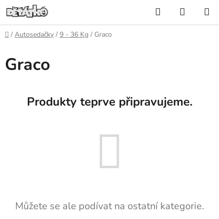
Přejít
Hledat
NÁKUP
na
KOŠÍK
obsah
Domů
/
Autosedačky
/
9 - 36 Kg
/
Graco
Graco
Produkty teprve připravujeme.
Můžete se ale podívat na ostatní kategorie.