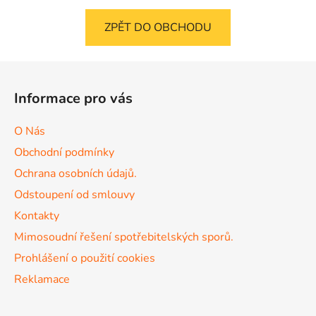
ZPĚT DO OBCHODU
Z
á
Informace pro vás
p
a
O Nás
t
Obchodní podmínky
í
Ochrana osobních údajů.
Odstoupení od smlouvy
Kontakty
Mimosoudní řešení spotřebitelských sporů.
Prohlášení o použití cookies
Reklamace