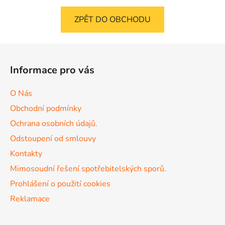
ZPĚT DO OBCHODU
Z
á
Informace pro vás
p
a
O Nás
t
Obchodní podmínky
í
Ochrana osobních údajů.
Odstoupení od smlouvy
Kontakty
Mimosoudní řešení spotřebitelských sporů.
Prohlášení o použití cookies
Reklamace