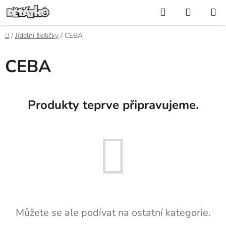
Přejít
Hledat
NÁKUP
na
KOŠÍK
obsah
Domů
/
Jídelní židličky
/
CEBA
CEBA
Produkty teprve připravujeme.
Můžete se ale podívat na ostatní kategorie.