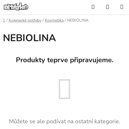
Přejít
Hledat
NÁKUP
na
KOŠÍK
obsah
Domů
/
Kojenecké potřeby
/
Kosmetika
/
NEBIOLINA
NEBIOLINA
Produkty teprve připravujeme.
Můžete se ale podívat na ostatní kategorie.