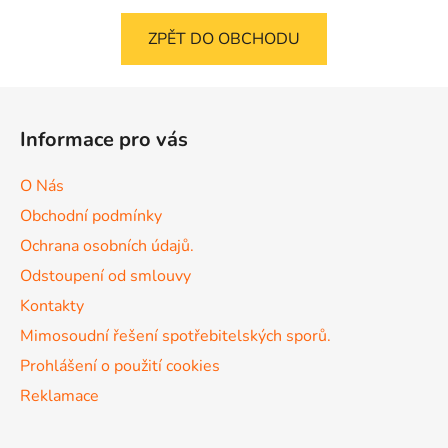
ZPĚT DO OBCHODU
Z
á
Informace pro vás
p
a
O Nás
t
Obchodní podmínky
í
Ochrana osobních údajů.
Odstoupení od smlouvy
Kontakty
Mimosoudní řešení spotřebitelských sporů.
Prohlášení o použití cookies
Reklamace