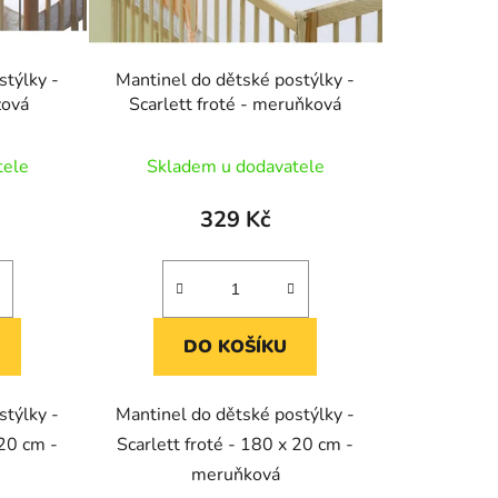
d
u
k
stýlky -
Mantinel do dětské postýlky -
t
žová
Scarlett froté - meruňková
ů
tele
Skladem u dodavatele
329 Kč
DO KOŠÍKU
stýlky -
Mantinel do dětské postýlky -
 20 cm -
Scarlett froté - 180 x 20 cm -
meruňková