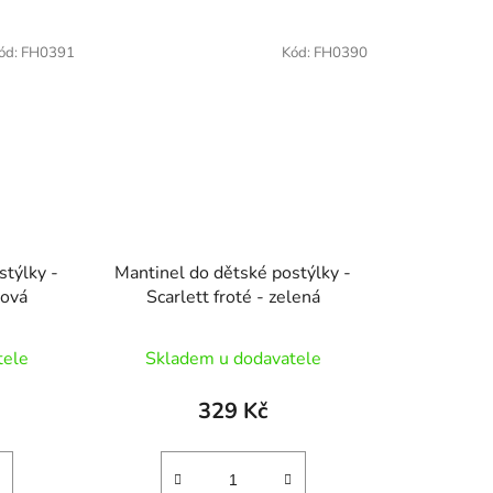
ód:
FH0391
Kód:
FH0390
stýlky -
Mantinel do dětské postýlky -
žová
Scarlett froté - zelená
tele
Skladem u dodavatele
329 Kč