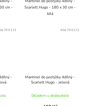
4dílný -
Mantinel do postýlky 4dílný -
 30 cm -
Scarlett Hugo - 180 x 30 cm -
bílá
ód:
FH1113
Kód:
FH1112
4dílný -
Mantinel do postýlky 4dílný -
žová
Scarlett Hugo - zelená
tele
Skladem u dodavatele