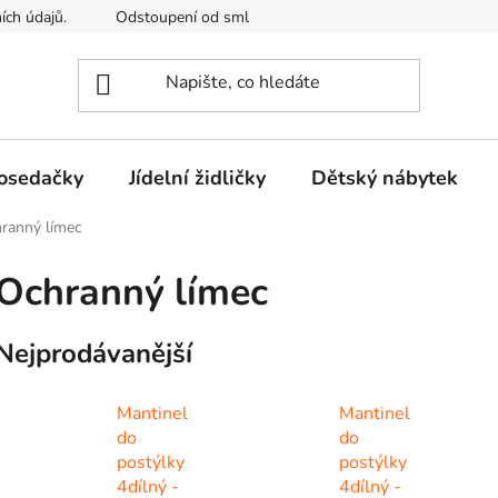
ích údajů.
Odstoupení od smlouvy
Kontakty
Mimosou
osedačky
Jídelní židličky
Dětský nábytek
ranný límec
Ochranný límec
Nejprodávanější
Mantinel
Mantinel
do
do
postýlky
postýlky
4dílný -
4dílný -