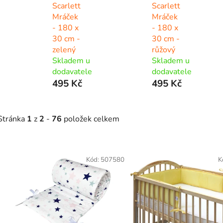
Scarlett
Scarlett
Mráček
Mráček
- 180 x
- 180 x
30 cm -
30 cm -
zelený
růžový
Skladem u
Skladem u
dodavatele
dodavatele
495 Kč
495 Kč
Stránka
1
z
2
-
76
položek celkem
V
ý
Kód:
507580
K
p
s
p