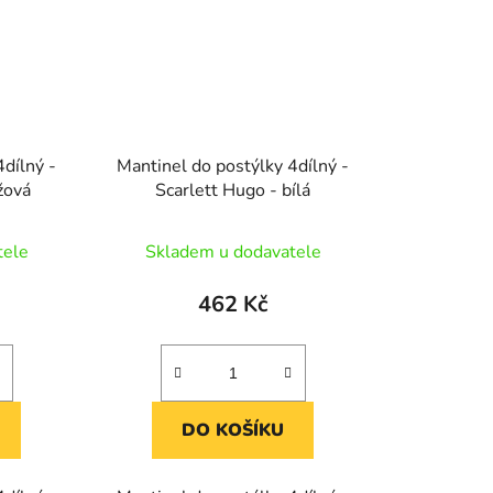
4dílný -
Mantinel do postýlky 4dílný -
žová
Scarlett Hugo - bílá
tele
Skladem u dodavatele
462 Kč
DO KOŠÍKU