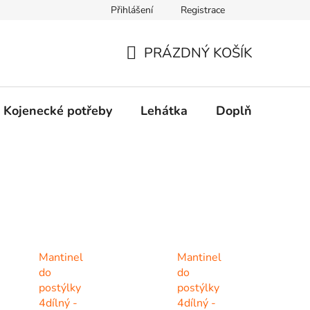
Přihlášení
Registrace
dní řešení spotřebitelských sporů.
Prohlášení o použití cookies
PRÁZDNÝ KOŠÍK
NÁKUPNÍ
KOŠÍK
Kojenecké potřeby
Lehátka
Doplňky
Hr
Mantinel
Mantinel
do
do
postýlky
postýlky
4dílný -
4dílný -