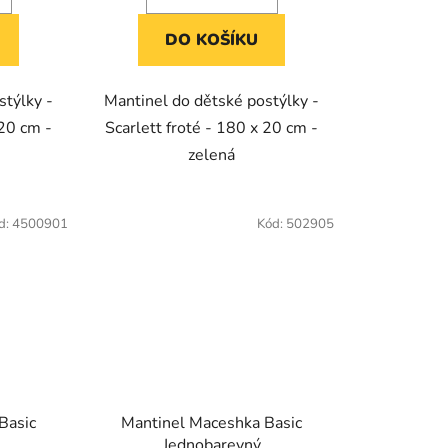
DO KOŠÍKU
stýlky -
Mantinel do dětské postýlky -
 20 cm -
Scarlett froté - 180 x 20 cm -
zelená
d:
4500901
Kód:
502905
Basic
Mantinel Maceshka Basic
Jednobarevný