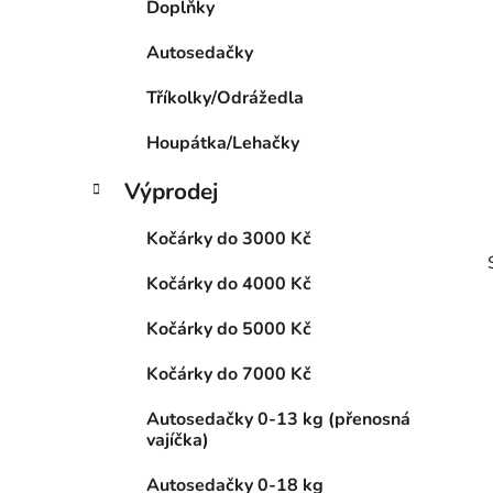
Doplňky
p
a
Autosedačky
n
Tříkolky/Odrážedla
e
l
Houpátka/Lehačky
Výprodej
Kočárky do 3000 Kč
Kočárky do 4000 Kč
Kočárky do 5000 Kč
Kočárky do 7000 Kč
i
Autosedačky 0-13 kg (přenosná
vajíčka)
Autosedačky 0-18 kg