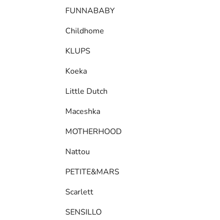
FUNNABABY
Childhome
KLUPS
Koeka
Little Dutch
Maceshka
MOTHERHOOD
Nattou
PETITE&MARS
Scarlett
SENSILLO