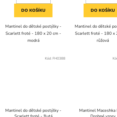
DO KOŠÍKU
DO KOŠÍKU
Mantinel do dětské postýlky -
Mantinel do dětské po
Scarlett froté - 180 x 20 cm -
Scarlett froté - 180 x
modrá
růžová
Kód:
FH0388
Kó
Mantinel do dětské postýlky -
Mantinel Maceshka 
Scarlett froté - žlutá
Drobné vzory