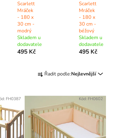
Scarlett
Scarlett
Mráček
Mráček
- 180 x
- 180 x
30 cm -
30 cm -
modrý
béžový
Skladem u
Skladem u
dodavatele
dodavatele
495 Kč
495 Kč
Ř
Řadit podle:
Nejlevnější
a
z
e
ód:
FH0387
Kód:
FH0602
n
í
p
r
o