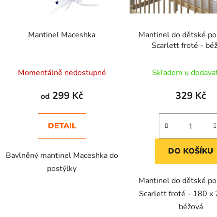
r
o
d
Mantinel Maceshka
Mantinel do dětské po
u
Scarlett froté - bé
k
t
Momentálně nedostupné
Skladem u dodava
ů
299 Kč
329 Kč
od
DETAIL
DO KOŠÍKU
Bavlněný mantinel Maceshka do
postýlky
Mantinel do dětské po
Scarlett froté - 180 x
béžová