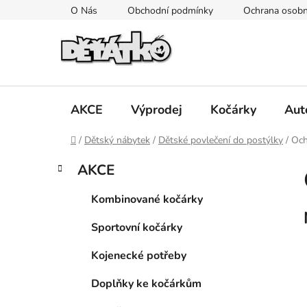
Přejít
O Nás
Obchodní podmínky
Ochrana osobn
na
obsah
AKCE
Výprodej
Kočárky
Aut
Domů
/
Dětský nábytek
/
Dětské povlečení do postýlky
/
Och
P
K
Přeskočit
AKCE
a
kategorie
o
t
s
Kombinované kočárky
e
t
g
Sportovní kočárky
r
o
a
r
Kojenecké potřeby
i
n
e
n
Doplňky ke kočárkům
í