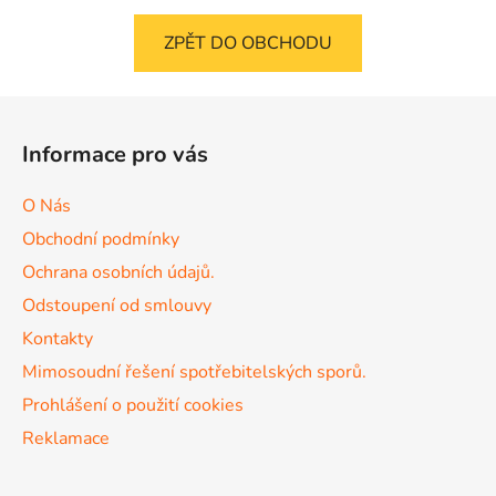
ZPĚT DO OBCHODU
Z
á
Informace pro vás
p
a
O Nás
t
Obchodní podmínky
í
Ochrana osobních údajů.
Odstoupení od smlouvy
Kontakty
Mimosoudní řešení spotřebitelských sporů.
Prohlášení o použití cookies
Reklamace