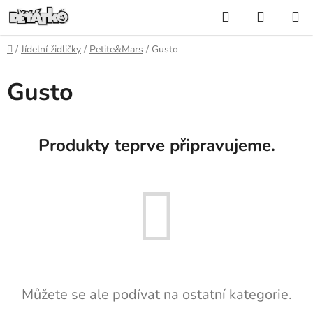
Přejít
Hledat
NÁKUP
na
KOŠÍK
obsah
Domů
/
Jídelní židličky
/
Petite&Mars
/
Gusto
Gusto
Produkty teprve připravujeme.
Můžete se ale podívat na ostatní kategorie.