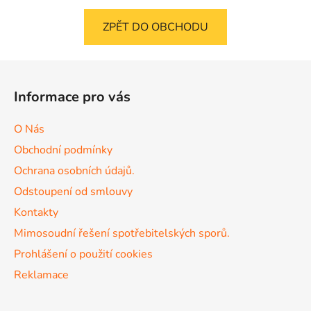
ZPĚT DO OBCHODU
Z
á
Informace pro vás
p
a
O Nás
t
Obchodní podmínky
í
Ochrana osobních údajů.
Odstoupení od smlouvy
Kontakty
Mimosoudní řešení spotřebitelských sporů.
Prohlášení o použití cookies
Reklamace