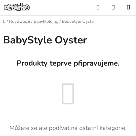
Přejít
Hledat
NÁKUP
na
KOŠÍK
obsah
Domů
/
Nové Zboží
/
BabyHolding
/
BabyStyle Oyster
BabyStyle Oyster
Produkty teprve připravujeme.
Můžete se ale podívat na ostatní kategorie.