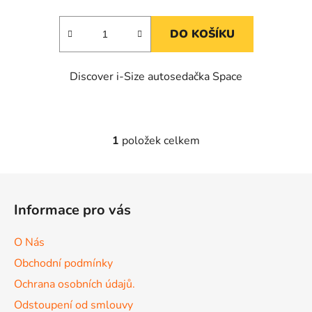
DO KOŠÍKU
Discover i-Size autosedačka Space
1
položek celkem
O
v
l
Z
á
á
d
Informace pro vás
p
a
a
c
O Nás
t
í
Obchodní podmínky
p
í
r
Ochrana osobních údajů.
v
Odstoupení od smlouvy