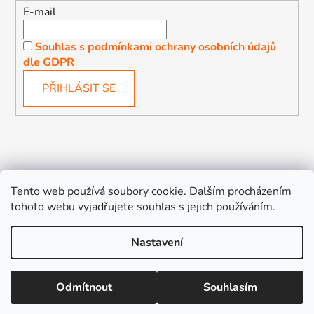
E-mail
Souhlas s podmínkami ochrany osobních údajů
dle GDPR
PŘIHLÁSIT SE
Děťátko
Autosedačky Karlovy Vary
Tento web používá soubory cookie. Dalším procházením
tohoto webu vyjadřujete souhlas s jejich používáním.
Nastavení
Vytvořil Shoptet
Odmítnout
Souhlasím
Copyright 2026
Děťátko
. Všechna práva vyhrazena.
Upravit nastavení cookies