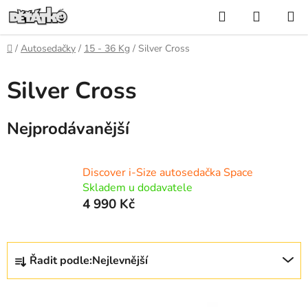
Přejít
Hledat
NÁKUP
na
KOŠÍK
obsah
Domů
/
Autosedačky
/
15 - 36 Kg
/
Silver Cross
Silver Cross
Nejprodávanější
Discover i-Size autosedačka Space
Skladem u dodavatele
4 990 Kč
Ř
Řadit podle:
Nejlevnější
a
z
V
e