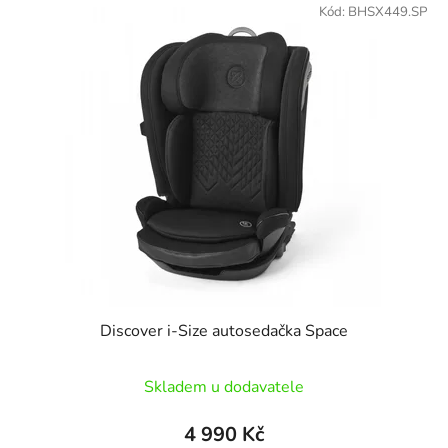
ý
Kód:
BHSX449.SP
n
p
í
i
p
s
r
p
o
r
d
o
u
d
k
u
t
k
ů
t
ů
Discover i-Size autosedačka Space
Skladem u dodavatele
4 990 Kč