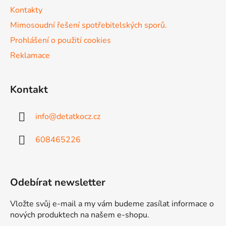
k
Kontakty
y
v
Mimosoudní řešení spotřebitelských sporů.
ý
Prohlášení o použití cookies
p
Reklamace
i
s
u
Kontakt
info
@
detatkocz.cz
608465226
Odebírat newsletter
Vložte svůj e-mail a my vám budeme zasílat informace o
nových produktech na našem e-shopu.