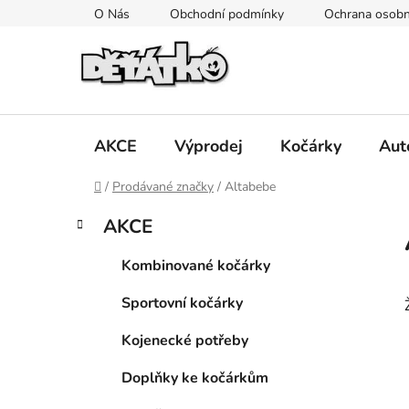
Přejít
O Nás
Obchodní podmínky
Ochrana osobn
na
obsah
AKCE
Výprodej
Kočárky
Aut
Domů
/
Prodávané značky
/
Altabebe
P
K
Přeskočit
AKCE
a
kategorie
o
t
s
Kombinované kočárky
e
t
g
Sportovní kočárky
r
o
a
r
Kojenecké potřeby
i
n
e
n
Doplňky ke kočárkům
í