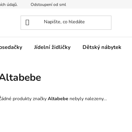
ích údajů.
Odstoupení od smlouvy
Kontakty
Mimosou
osedačky
Jídelní židličky
Dětský nábytek
Altabebe
Žádné produkty značky
Altabebe
nebyly nalezeny...