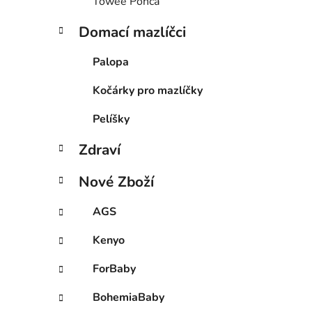
Towee Ponča
Domací mazlíčci
Palopa
Kočárky pro mazlíčky
Pelíšky
Zdraví
Nové Zboží
AGS
Kenyo
ForBaby
BohemiaBaby