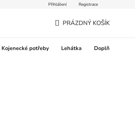
Přihlášení
Registrace
dní řešení spotřebitelských sporů.
Prohlášení o použití cookies
PRÁZDNÝ KOŠÍK
NÁKUPNÍ
KOŠÍK
Kojenecké potřeby
Lehátka
Doplňky
Hr