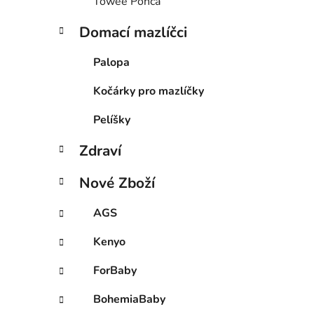
Towee Ponča
Domací mazlíčci
Palopa
Kočárky pro mazlíčky
Pelíšky
Zdraví
Nové Zboží
AGS
Kenyo
ForBaby
BohemiaBaby