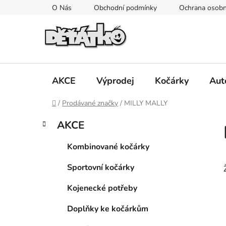
Přejít
O Nás
Obchodní podmínky
Ochrana osobn
na
obsah
AKCE
Výprodej
Kočárky
Aut
Domů
/
Prodávané značky
/
MILLY MALLY
P
K
Přeskočit
AKCE
a
kategorie
o
t
s
Kombinované kočárky
e
t
g
Sportovní kočárky
r
o
a
r
Kojenecké potřeby
i
n
e
n
Doplňky ke kočárkům
í