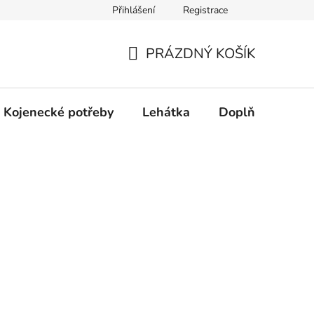
Přihlášení
Registrace
dní řešení spotřebitelských sporů.
Prohlášení o použití cookies
PRÁZDNÝ KOŠÍK
NÁKUPNÍ
KOŠÍK
Kojenecké potřeby
Lehátka
Doplňky
Hr