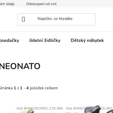
ích údajů.
Odstoupení od smlouvy
Kontakty
Mimosou
osedačky
Jídelní židličky
Dětský nábytek
NEONATO
Stránka
1
z
1
-
4
položek celkem
V
ý
Kód:
BHNEO015952_COL.860
Kód:
BHNEO011903_COL.802