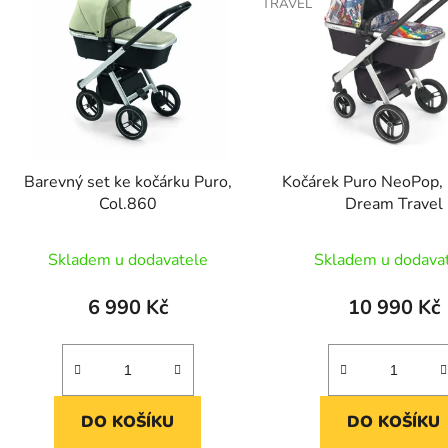
TRAVEL
p
s
p
r
o
d
Barevný set ke kočárku Puro,
Kočárek Puro NeoPop,
u
Col.860
Dream Travel
k
t
Skladem u dodavatele
Skladem u dodava
ů
6 990 Kč
10 990 Kč
DO KOŠÍKU
DO KOŠÍKU