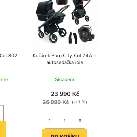
í
p
r
o
d
u
k
 Col.802
Kočárek Puro City, Col.74A +
t
autosedačka Joie
ů
tele
Skladem
23 990 Kč
26 999 Kč
(–11 %)
DO KOŠÍKU