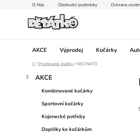
Přejít
O Nás
Obchodní podmínky
Ochrana osobn
na
obsah
AKCE
Výprodej
Kočárky
Aut
Domů
/
Prodávané značky
/
NEONATO
P
K
Přeskočit
AKCE
a
kategorie
o
t
s
Kombinované kočárky
e
t
g
Sportovní kočárky
r
o
a
r
Kojenecké potřeby
i
n
e
n
Doplňky ke kočárkům
í