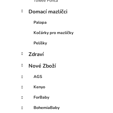
Towee Ponča
Domací mazlíčci
Palopa
Kočárky pro mazlíčky
Pelíšky
Zdraví
Nové Zboží
AGS
Kenyo
ForBaby
BohemiaBaby