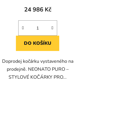
24 986 Kč
DO KOŠÍKU
Doprodej kočárku vystaveného na
prodejně. NEONATO PURO –
STYLOVÉ KOČÁRKY PRO...
O
v
l
á
d
a