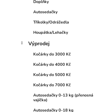
Doplňky
p
i
a
Autosedačky
n
Tříkolky/Odrážedla
e
l
Houpátka/Lehačky
Výprodej
Kočárky do 3000 Kč
Kočárky do 4000 Kč
Kočárky do 5000 Kč
Kočárky do 7000 Kč
Autosedačky 0-13 kg (přenosná
vajíčka)
Autosedačky 0-18 kg