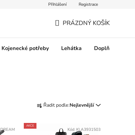
Přihlášení
Registrace
dní řešení spotřebitelských sporů.
Prohlášení o použití cookies
PRÁZDNÝ KOŠÍK
NÁKUPNÍ
KOŠÍK
Kojenecké potřeby
Lehátka
Doplňky
Hr
Ř
Řadit podle:
Nejlevnější
a
z
e
AKCE
 DREAM
Kód:
KLA3931503
n