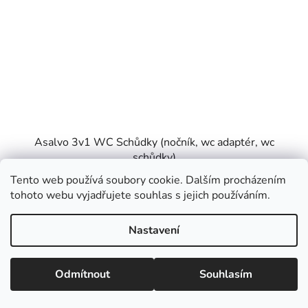
Asalvo 3v1 WC Schůdky (nočník, wc adaptér, wc
schůdky)
Tento web používá soubory cookie. Dalším procházením
tohoto webu vyjadřujete souhlas s jejich používáním.
Skladem u dodavatele
1 099 Kč
Nastavení
DO KOŠÍKU
Odmítnout
Souhlasím