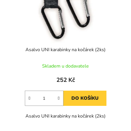
o
u
d
k
u
t
k
ů
t
ů
Asalvo UNI karabinky na kočárek (2ks)
Skladem u dodavatele
252 Kč
DO KOŠÍKU
Asalvo UNI karabinky na kočárek (2ks)