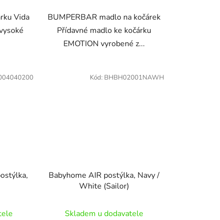
rku Vida
BUMPERBAR madlo na kočárek
 vysoké
Přídavné madlo ke kočárku
EMOTION vyrobené z...
004040200
Kód:
BHBH02001NAWH
stýlka,
Babyhome AIR postýlka, Navy /
White (Sailor)
tele
Skladem u dodavatele