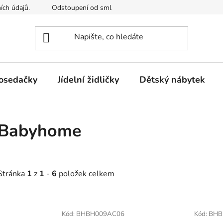
ích údajů.
Odstoupení od smlouvy
Kontakty
Mimosou
osedačky
Jídelní židličky
Dětský nábytek
Babyhome
Stránka
1
z
1
-
6
položek celkem
V
ý
Kód:
BHBH009AC06
Kód:
BHB