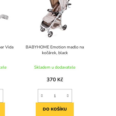
í
p
r
o
d
u
k
r Vida
BABYHOME Emotion madlo na
t
kočárek, black
ů
tele
Skladem u dodavatele
370 Kč
DO KOŠÍKU