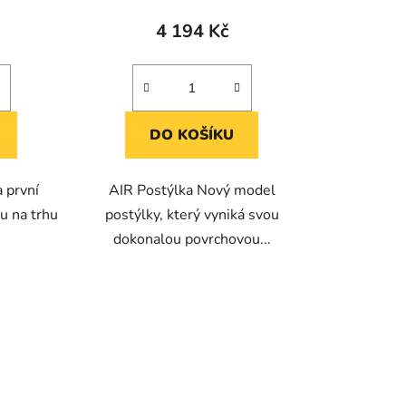
4 194 Kč
DO KOŠÍKU
 první
AIR Postýlka Nový model
u na trhu
postýlky, který vyniká svou
dokonalou povrchovou...