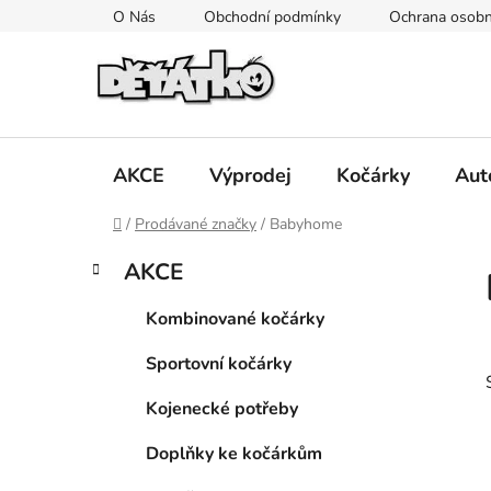
Přejít
O Nás
Obchodní podmínky
Ochrana osobn
na
obsah
AKCE
Výprodej
Kočárky
Aut
Domů
/
Prodávané značky
/
Babyhome
P
K
Přeskočit
AKCE
a
kategorie
o
t
s
Kombinované kočárky
e
t
g
Sportovní kočárky
r
o
a
r
Kojenecké potřeby
i
n
e
n
Doplňky ke kočárkům
í