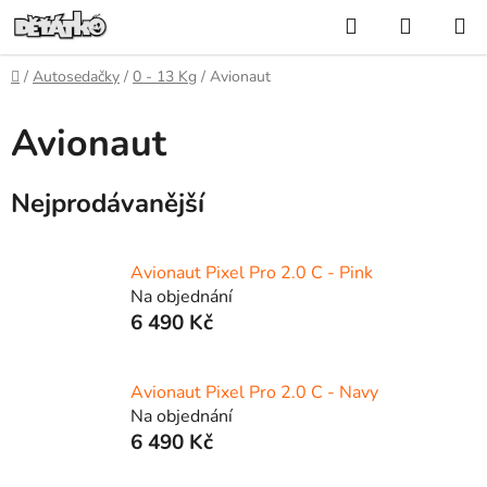
Přejít
Hledat
NÁKUP
na
KOŠÍK
obsah
Domů
/
Autosedačky
/
0 - 13 Kg
/
Avionaut
Avionaut
Nejprodávanější
Avionaut Pixel Pro 2.0 C - Pink
Na objednání
6 490 Kč
Avionaut Pixel Pro 2.0 C - Navy
Na objednání
6 490 Kč