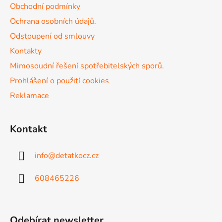
í
Obchodní podmínky
p
í
r
Ochrana osobních údajů.
v
Odstoupení od smlouvy
k
Kontakty
y
v
Mimosoudní řešení spotřebitelských sporů.
ý
Prohlášení o použití cookies
p
Reklamace
i
s
u
Kontakt
info
@
detatkocz.cz
608465226
Odebírat newsletter