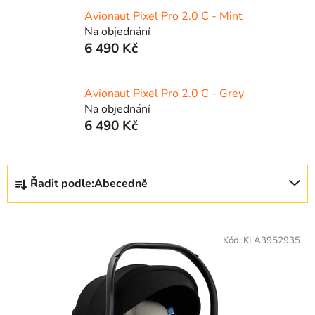
Avionaut Pixel Pro 2.0 C - Mint
Na objednání
6 490 Kč
Avionaut Pixel Pro 2.0 C - Grey
Na objednání
6 490 Kč
Ř
Řadit podle:
Abecedně
a
z
V
e
ý
Kód:
KLA3952935
n
p
í
i
p
s
r