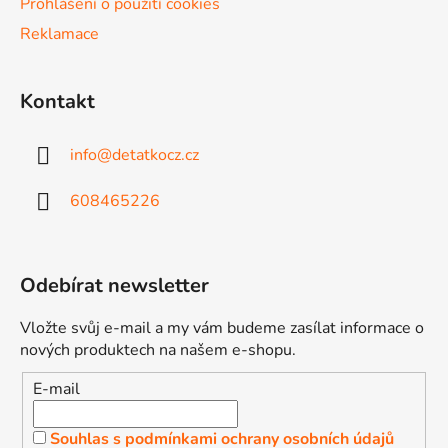
Prohlášení o použití cookies
p
Reklamace
i
s
u
Kontakt
info
@
detatkocz.cz
608465226
Odebírat newsletter
Vložte svůj e-mail a my vám budeme zasílat informace o
nových produktech na našem e-shopu.
E-mail
Souhlas s podmínkami ochrany osobních údajů