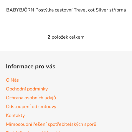
BABYBJÖRN Postýlka cestovní Travel cot Silver stříbrná
2
položek celkem
O
v
l
Z
á
á
d
Informace pro vás
p
a
a
c
O Nás
t
í
Obchodní podmínky
p
í
r
Ochrana osobních údajů.
v
Odstoupení od smlouvy
k
Kontakty
y
v
Mimosoudní řešení spotřebitelských sporů.
ý