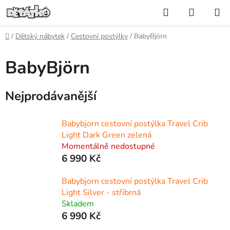
Přejít
Hledat
NÁKUP
na
KOŠÍK
obsah
Domů
/
Dětský nábytek
/
Cestovní postýlky
/
BabyBjörn
BabyBjörn
Nejprodávanější
Babybjorn cestovní postýlka Travel Crib
Light Dark Green zelená
Momentálně nedostupné
6 990 Kč
Babybjorn cestovní postýlka Travel Crib
Light Silver - stříbrná
Skladem
6 990 Kč