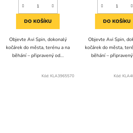
DO KOŠÍKU
DO KOŠÍKU
Objevte Avi Spin, dokonalý
Objevte Avi Spin, do
kočárek do města, terénu a na
kočárek do města, ter
běhání – připravený od...
běhání – připravený 
Kód:
KLA3965570
Kód:
KLA4