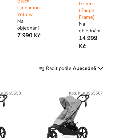
Black
Green
Cinnamon
(Taupe
Yellow
Frame)
Na
Na
objednání
objednání
7 990 Kč
14 999
Kč
Ř
Řadit podle:
Abecedně
a
z
e
LA3965558
Kód:
KLA3965567
n
í
p
r
o
d