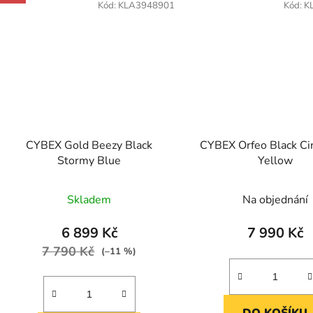
Kód:
KLA3948901
Kód:
K
CYBEX Gold Beezy Black
CYBEX Orfeo Black C
Stormy Blue
Yellow
Skladem
Na objednání
6 899 Kč
7 990 Kč
7 790 Kč
(–11 %)
DO KOŠÍKU