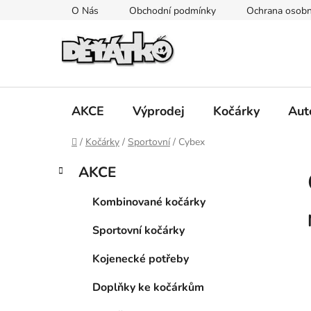
Přejít
O Nás
Obchodní podmínky
Ochrana osobn
na
obsah
AKCE
Výprodej
Kočárky
Aut
Domů
/
Kočárky
/
Sportovní
/
Cybex
P
K
Přeskočit
AKCE
a
kategorie
o
t
s
Kombinované kočárky
e
t
g
Sportovní kočárky
r
o
a
r
Kojenecké potřeby
i
n
e
n
Doplňky ke kočárkům
í