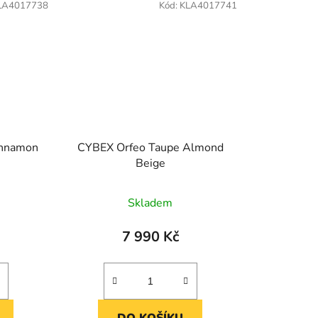
LA4017738
Kód:
KLA4017741
innamon
CYBEX Orfeo Taupe Almond
Beige
Skladem
7 990 Kč
DO KOŠÍKU