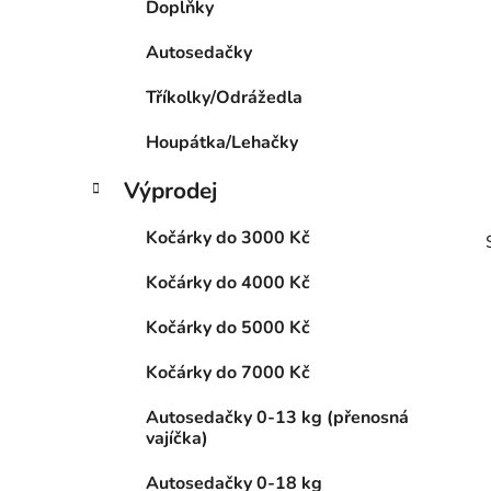
Doplňky
p
a
Autosedačky
n
Tříkolky/Odrážedla
e
l
Houpátka/Lehačky
Výprodej
Kočárky do 3000 Kč
Kočárky do 4000 Kč
Kočárky do 5000 Kč
Kočárky do 7000 Kč
i
Autosedačky 0-13 kg (přenosná
vajíčka)
Autosedačky 0-18 kg