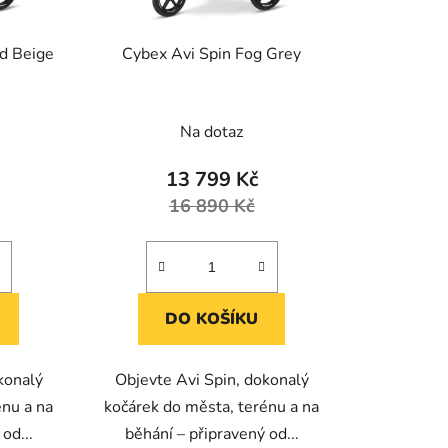
u
k
d Beige
Cybex Avi Spin Fog Grey
t
ů
Na dotaz
13 799 Kč
16 890 Kč
DO KOŠÍKU
konalý
Objevte Avi Spin, dokonalý
énu a na
kočárek do města, terénu a na
od...
běhání – připravený od...