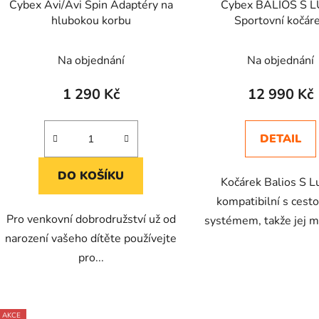
Cybex Avi/Avi Spin Adaptéry na
Cybex BALIOS S L
hlubokou korbu
Sportovní kočár
Na objednání
Na objednání
1 290 Kč
12 990 Kč
DETAIL
DO KOŠÍKU
Kočárek Balios S L
kompatibilní s cest
Pro venkovní dobrodružství už od
systémem, takže jej m
narození vašeho dítěte používejte
pro...
AKCE