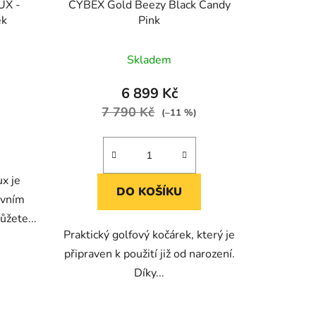
UX -
CYBEX Gold Beezy Black Candy
ek
Pink
Skladem
6 899 Kč
7 790 Kč
(–11 %)
ux je
DO KOŠÍKU
ovním
ůžete...
Praktický golfový kočárek, který je
připraven k použití již od narození.
Díky...