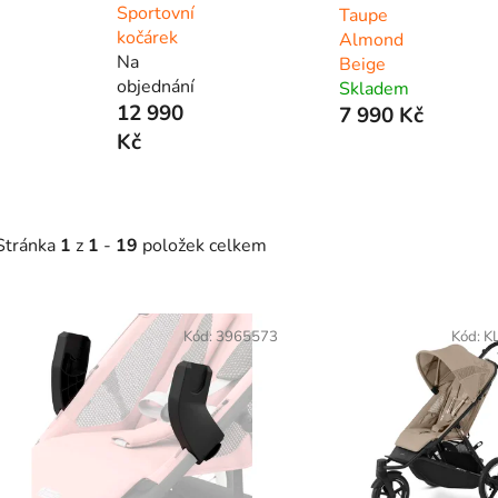
Sportovní
Taupe
kočárek
Almond
Na
Beige
objednání
Skladem
12 990
7 990 Kč
Kč
Stránka
1
z
1
-
19
položek celkem
V
ý
Kód:
3965573
Kód:
K
p
s
p
r