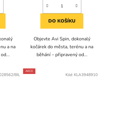
DO KOŠÍKU
konalý
Objevte Avi Spin, dokonalý
énu a na
kočárek do města, terénu a na
od...
běhání – připravený od...
AKCE
028562/BIL
Kód:
KLA3948910