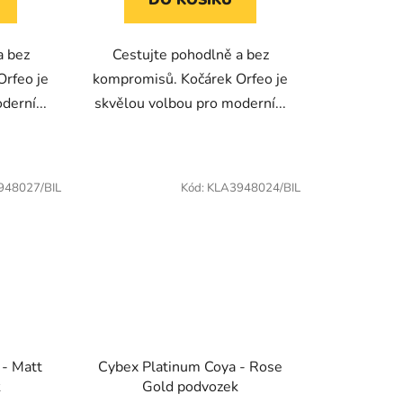
a bez
Cestujte pohodlně a bez
Orfeo je
kompromisů. Kočárek Orfeo je
derní...
skvělou volbou pro moderní...
948027/BIL
Kód:
KLA3948024/BIL
 - Matt
Cybex Platinum Coya - Rose
k
Gold podvozek