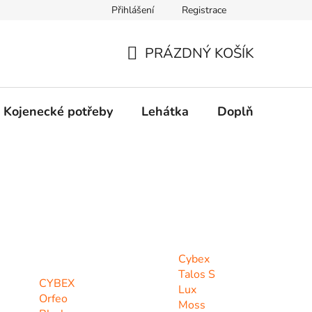
Přihlášení
Registrace
dní řešení spotřebitelských sporů.
Prohlášení o použití cookies
PRÁZDNÝ KOŠÍK
NÁKUPNÍ
KOŠÍK
Kojenecké potřeby
Lehátka
Doplňky
Hr
Cybex
Talos S
CYBEX
Lux
Orfeo
Moss