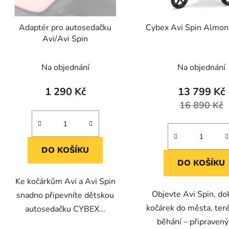
o
d
Adaptér pro autosedačku
Cybex Avi Spin Almon
u
Avi/Avi Spin
k
t
Na objednání
Na objednání
ů
1 290 Kč
13 799 Kč
16 890 Kč
DO KOŠÍKU
DO KOŠÍKU
Ke kočárkům Avi a Avi Spin
Objevte Avi Spin, do
snadno připevníte dětskou
kočárek do města, ter
autosedačku CYBEX...
běhání – připravený 