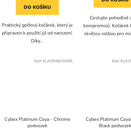
DO KOŠÍKU
Cestujte pohodlně 
Praktický golfový kočárek, který je
kompromisů. Kočárek 
připraven k použití již od narození.
skvělou volbou pro mo
Díky...
Kód:
KLA3948030/BIL
Kód:
KLA3
Cybex Platinum Coya - Chrome
Cybex Platinum Coya
podvozek
Black podvoze