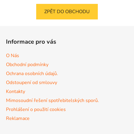
ZPĚT DO OBCHODU
Z
á
Informace pro vás
p
a
O Nás
t
Obchodní podmínky
í
Ochrana osobních údajů.
Odstoupení od smlouvy
Kontakty
Mimosoudní řešení spotřebitelských sporů.
Prohlášení o použití cookies
Reklamace