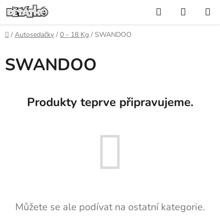
Přejít
Hledat
NÁKUP
na
KOŠÍK
obsah
Domů
/
Autosedačky
/
0 - 18 Kg
/
SWANDOO
SWANDOO
Produkty teprve připravujeme.
Můžete se ale podívat na ostatní kategorie.