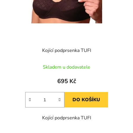
o
u
d
k
u
t
k
ů
t
ů
Kojící podprsenka TUFI
Skladem u dodavatele
695 Kč
DO KOŠÍKU
Kojící podprsenka TUFI