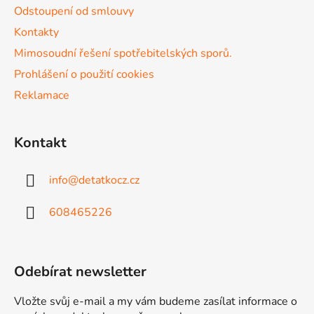
v
Odstoupení od smlouvy
k
Kontakty
y
v
Mimosoudní řešení spotřebitelských sporů.
ý
Prohlášení o použití cookies
p
Reklamace
i
s
u
Kontakt
info
@
detatkocz.cz
608465226
Odebírat newsletter
Vložte svůj e-mail a my vám budeme zasílat informace o