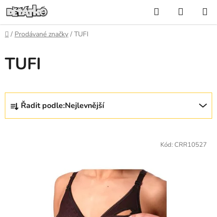
Přejít
Hledat
NÁKUP
na
KOŠÍK
obsah
Domů
/
Prodávané značky
/
TUFI
TUFI
Ř
Řadit podle:
Nejlevnější
a
z
V
e
ý
Kód:
CRR10527
n
p
í
i
p
s
r
p
o
r
d