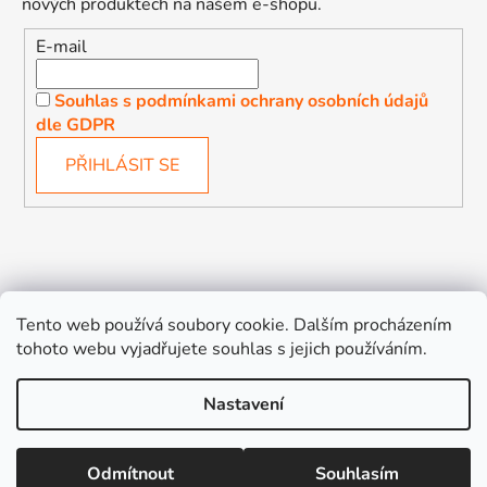
nových produktech na našem e-shopu.
E-mail
Souhlas s podmínkami ochrany osobních údajů
dle GDPR
PŘIHLÁSIT SE
Děťátko
Autosedačky Karlovy Vary
Tento web používá soubory cookie. Dalším procházením
tohoto webu vyjadřujete souhlas s jejich používáním.
Nastavení
Vytvořil Shoptet
Odmítnout
Souhlasím
Copyright 2026
Děťátko
. Všechna práva vyhrazena.