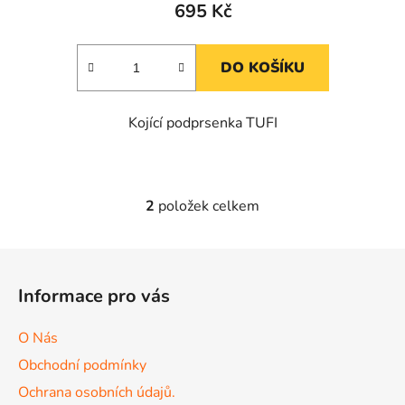
695 Kč
DO KOŠÍKU
Kojící podprsenka TUFI
2
položek celkem
O
v
l
Z
á
á
d
Informace pro vás
p
a
a
c
O Nás
t
í
Obchodní podmínky
p
í
r
Ochrana osobních údajů.