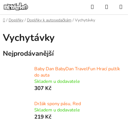
Přejít
Hledat
NÁKUP
na
KOŠÍK
obsah
Domů
/
Doplňky
/
Doplňky k autosedačkám
/
Vychytávky
Vychytávky
Nejprodávanější
Baby Dan BabyDan TravelFun Hrací pultík
do auta
Skladem u dodavatele
307 Kč
Držák spony pásu, Red
Skladem u dodavatele
219 Kč