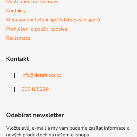
Odstoupení od smlouvy
k
Kontakty
y
v
Mimosoudní řešení spotřebitelských sporů.
ý
Prohlášení o použití cookies
p
Reklamace
i
s
u
Kontakt
info
@
detatkocz.cz
608465226
Odebírat newsletter
Vložte svůj e-mail a my vám budeme zasílat informace o
nových produktech na našem e-shopu.