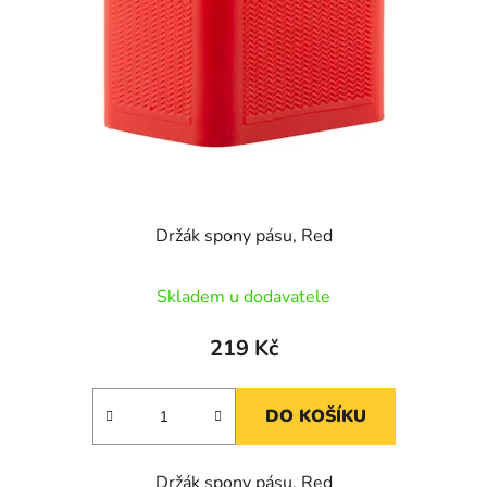
p
o
r
d
o
u
d
k
u
t
k
ů
t
ů
Držák spony pásu, Red
Skladem u dodavatele
219 Kč
DO KOŠÍKU
Držák spony pásu, Red