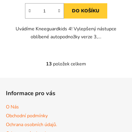
DO KOŠÍKU
Uvádíme Kneeguardkids 4! Vylepšený nástupce
oblíbené autopodnožky verze 3,...
13
položek celkem
O
v
l
Z
á
á
d
Informace pro vás
p
a
a
c
O Nás
t
í
Obchodní podmínky
p
í
r
Ochrana osobních údajů.
v