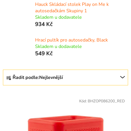
Hauck Skládací stolek Play on Me k
autosedačkám Skupiny 1
Skladem u dodavatele
934 Kč
Hrací pultík pro autosedačky, Black
Skladem u dodavatele
549 Kč
Ř
Řadit podle:
Nejlevnější
a
z
V
e
ý
Kód:
BHZOP086200_RED
n
p
í
i
p
s
r