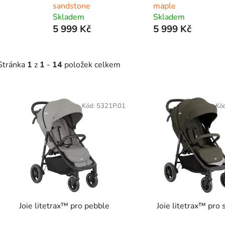
sandstone
maple
Skladem
Skladem
5 999 Kč
5 999 Kč
Stránka
1
z
1
-
14
položek celkem
V
ý
Kód:
5321P.01
Kó
p
s
p
r
o
d
Joie litetrax™ pro pebble
Joie litetrax™ pro 
u