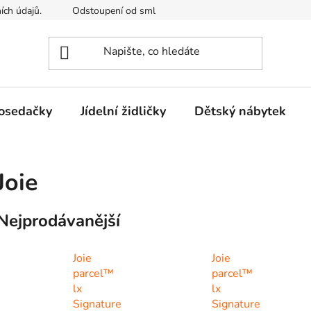
ích údajů.
Odstoupení od smlouvy
Kontakty
Mimosou
osedačky
Jídelní židličky
Dětský nábytek
Joie
Nejprodávanější
Joie
Joie
parcel™
parcel™
lx
lx
Signature
Signature