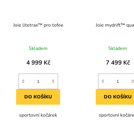
Joie litetrax™ pro tofee
Joie mydrift™ qua
Skladem
Skladem
4 999 Kč
7 499 Kč
DO KOŠÍKU
DO KOŠÍKU
sportovní kočárek
sportovní kočár