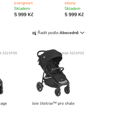
evergreen
ebony
Skladem
Skladem
5 999 Kč
5 999 Kč
Ř
Řadit podle:
Abecedně
a
z
e
d:
5321P.05
Kód:
5321P.02
n
í
p
r
o
d
u
k
sage
Joie litetrax™ pro shale
t