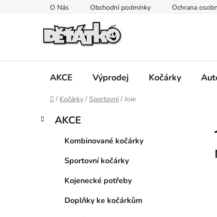
Přejít
O Nás
Obchodní podmínky
Ochrana osobn
na
obsah
AKCE
Výprodej
Kočárky
Aut
Domů
/
Kočárky
/
Sportovní
/
Joie
P
K
Přeskočit
AKCE
a
kategorie
o
t
s
Kombinované kočárky
e
t
g
Sportovní kočárky
r
o
a
r
Kojenecké potřeby
i
n
e
n
Doplňky ke kočárkům
í