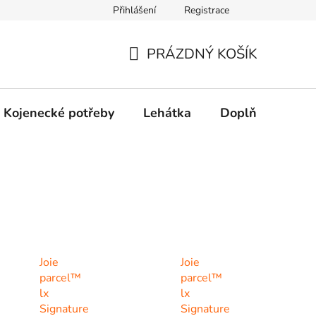
Přihlášení
Registrace
dní řešení spotřebitelských sporů.
Prohlášení o použití cookies
PRÁZDNÝ KOŠÍK
NÁKUPNÍ
KOŠÍK
Kojenecké potřeby
Lehátka
Doplňky
Hr
Joie
Joie
parcel™
parcel™
lx
lx
Signature
Signature