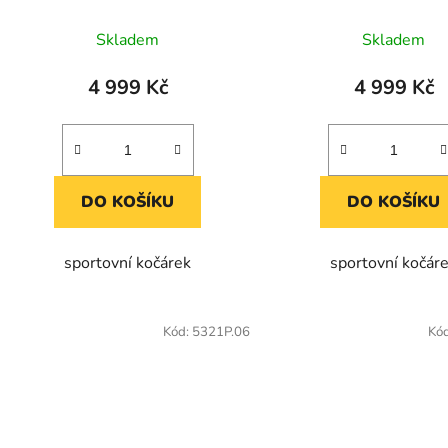
k
t
Skladem
Skladem
ů
4 999 Kč
4 999 Kč
DO KOŠÍKU
DO KOŠÍKU
sportovní kočárek
sportovní kočár
Kód:
5321P.06
Kó