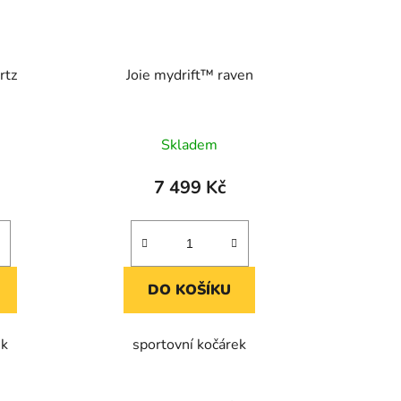
rtz
Joie mydrift™ raven
Skladem
7 499 Kč
DO KOŠÍKU
ek
sportovní kočárek