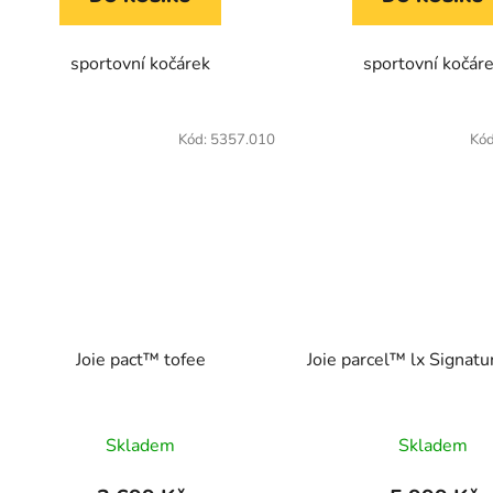
sportovní kočárek
sportovní kočár
Kód:
5357.010
Kó
Joie pact™ tofee
Joie parcel™ lx Signat
Skladem
Skladem