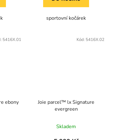
ek
sportovní kočárek
d:
5416X.01
Kód:
5416X.02
ure ebony
Joie parcel™ lx Signature
evergreen
Skladem