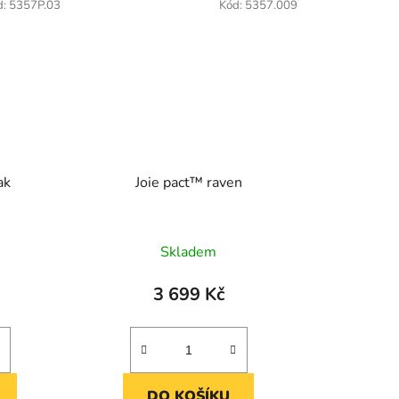
d:
5357P.03
Kód:
5357.009
ak
Joie pact™ raven
Skladem
3 699 Kč
DO KOŠÍKU