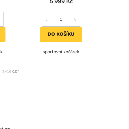
5 999 Kč
DO KOŠÍKU
ek
sportovní kočárek
d:
5416X.04