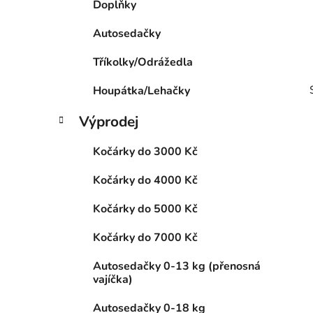
Doplňky
p
a
Autosedačky
n
Tříkolky/Odrážedla
e
l
Houpátka/Lehačky
Výprodej
Kočárky do 3000 Kč
Kočárky do 4000 Kč
i
Kočárky do 5000 Kč
Kočárky do 7000 Kč
Autosedačky 0-13 kg (přenosná
vajíčka)
Autosedačky 0-18 kg