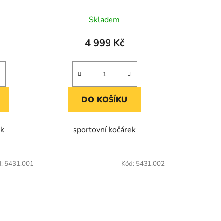
ů
Skladem
4 999 Kč
DO KOŠÍKU
ek
sportovní kočárek
d:
5431.001
Kód:
5431.002