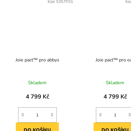
Kód:
5357P.01
Kó
Joie pact™ pro abbys
Joie pact™ pro o
Skladem
Skladem
4 799 Kč
4 799 Kč
DO KOŠÍKU
DO KOŠÍKU