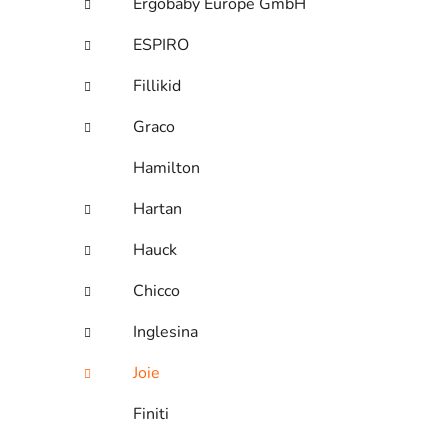
Ergobaby Europe GmbH
ESPIRO
Fillikid
Graco
Hamilton
Hartan
Hauck
Chicco
Inglesina
Joie
Finiti