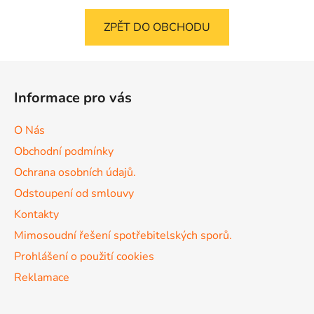
ZPĚT DO OBCHODU
Z
á
Informace pro vás
p
a
O Nás
t
Obchodní podmínky
í
Ochrana osobních údajů.
Odstoupení od smlouvy
Kontakty
Mimosoudní řešení spotřebitelských sporů.
Prohlášení o použití cookies
Reklamace