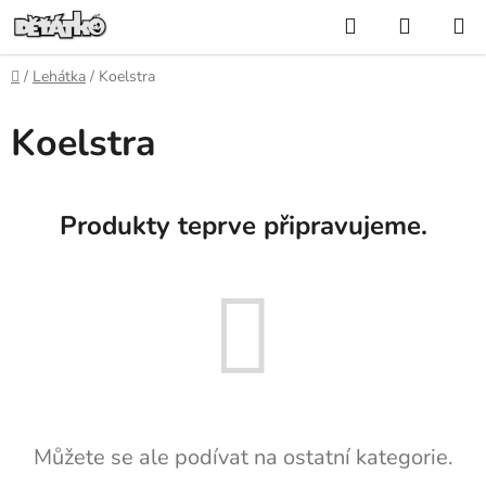
Přejít
Hledat
NÁKUP
na
KOŠÍK
obsah
Domů
/
Lehátka
/
Koelstra
Koelstra
Produkty teprve připravujeme.
Můžete se ale podívat na ostatní kategorie.