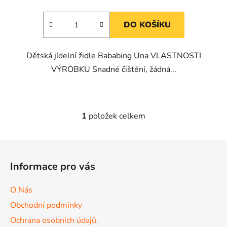
DO KOŠÍKU
Dětská jídelní židle Bababing Una VLASTNOSTI
VÝROBKU Snadné čištění, žádná...
1
položek celkem
O
v
l
Z
á
á
d
Informace pro vás
p
a
a
c
O Nás
t
í
Obchodní podmínky
p
í
r
Ochrana osobních údajů.