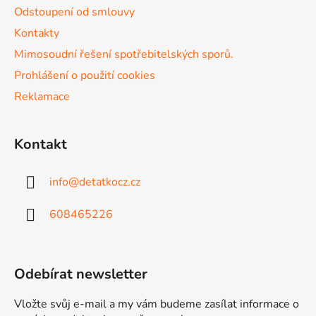
v
Odstoupení od smlouvy
k
Kontakty
y
v
Mimosoudní řešení spotřebitelských sporů.
ý
Prohlášení o použití cookies
p
Reklamace
i
s
u
Kontakt
info
@
detatkocz.cz
608465226
Odebírat newsletter
Vložte svůj e-mail a my vám budeme zasílat informace o