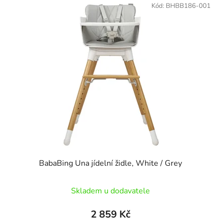
ý
Kód:
BHBB186-001
n
p
í
i
p
s
r
p
o
r
d
o
u
d
k
u
t
k
ů
t
ů
BabaBing Una jídelní židle, White / Grey
Skladem u dodavatele
2 859 Kč