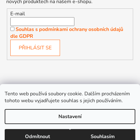
nových produktech na našem e-shopu.
E-mail
Souhlas s podmínkami ochrany osobních údajů
dle GDPR
PŘIHLÁSIT SE
Děťátko
Autosedačky Karlovy Vary
Tento web používá soubory cookie. Dalším procházením
tohoto webu vyjadřujete souhlas s jejich používáním.
Nastavení
Vytvořil Shoptet
Odmítnout
Souhlasím
Copyright 2026
Děťátko
. Všechna práva vyhrazena.