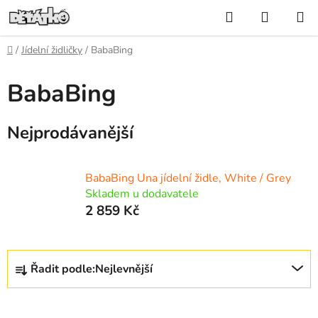
Přejít
Hledat
NÁKUP
na
KOŠÍK
obsah
Domů
/
Jídelní židličky
/
BabaBing
BabaBing
Nejprodávanější
BabaBing Una jídelní židle, White / Grey
Skladem u dodavatele
2 859 Kč
Ř
Řadit podle:
Nejlevnější
a
z
V
e