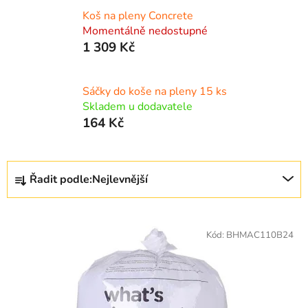
Koš na pleny Concrete
Momentálně nedostupné
1 309 Kč
Sáčky do koše na pleny 15 ks
Skladem u dodavatele
164 Kč
Ř
Řadit podle:
Nejlevnější
a
z
V
e
ý
Kód:
BHMAC110B24
n
p
í
i
p
s
r