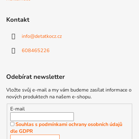
i
s
u
Kontakt
info
@
detatkocz.cz
608465226
Odebírat newsletter
Vložte svůj e-mail a my vám budeme zasílat informace o
nových produktech na našem e-shopu.
E-mail
Souhlas s podmínkami ochrany osobních údajů
dle GDPR