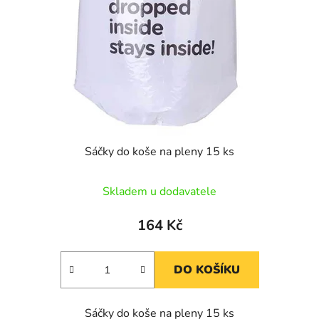
p
o
r
d
o
u
d
k
u
t
k
ů
t
ů
Sáčky do koše na pleny 15 ks
Skladem u dodavatele
164 Kč
DO KOŠÍKU
Sáčky do koše na pleny 15 ks