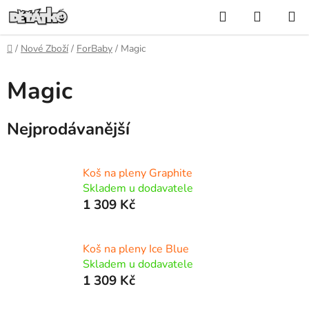
Přejít
Hledat
NÁKUP
na
KOŠÍK
obsah
Domů
/
Nové Zboží
/
ForBaby
/
Magic
Magic
Nejprodávanější
Koš na pleny Graphite
Skladem u dodavatele
1 309 Kč
Koš na pleny Ice Blue
Skladem u dodavatele
1 309 Kč