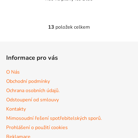
13
položek celkem
O
v
l
Z
á
á
d
Informace pro vás
p
a
a
c
O Nás
t
í
Obchodní podmínky
p
í
r
Ochrana osobních údajů.
v
Odstoupení od smlouvy
k
Kontakty
y
v
Mimosoudní řešení spotřebitelských sporů.
ý
Prohlášení o použití cookies
p
Reklamace