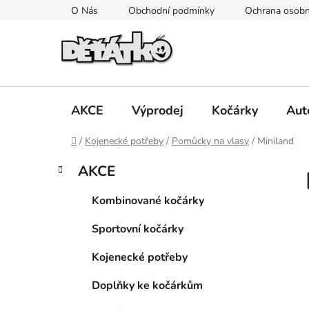
Přejít
O Nás
Obchodní podmínky
Ochrana osobn
na
obsah
AKCE
Výprodej
Kočárky
Aut
Domů
/
Kojenecké potřeby
/
Pomůcky na vlasy
/
Miniland
P
K
Přeskočit
AKCE
a
kategorie
o
t
s
Kombinované kočárky
e
t
g
Sportovní kočárky
r
o
a
r
Kojenecké potřeby
i
n
e
n
Doplňky ke kočárkům
í