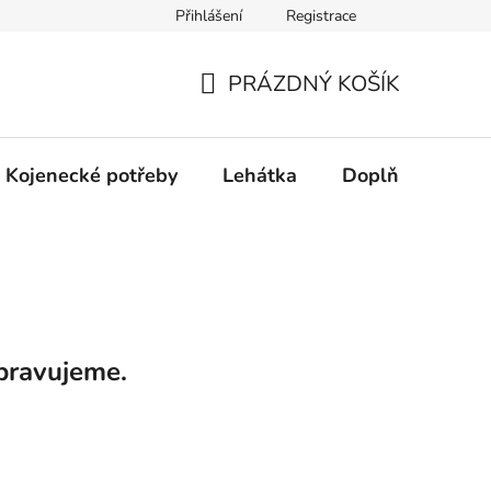
Přihlášení
Registrace
dní řešení spotřebitelských sporů.
Prohlášení o použití cookies
PRÁZDNÝ KOŠÍK
NÁKUPNÍ
KOŠÍK
Kojenecké potřeby
Lehátka
Doplňky
Hr
pravujeme.