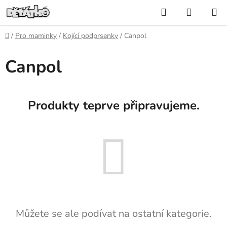
Přejít
Hledat
NÁKUP
na
KOŠÍK
obsah
Domů
/
Pro maminky
/
Kojící podprsenky
/
Canpol
Canpol
Produkty teprve připravujeme.
Můžete se ale podívat na ostatní kategorie.