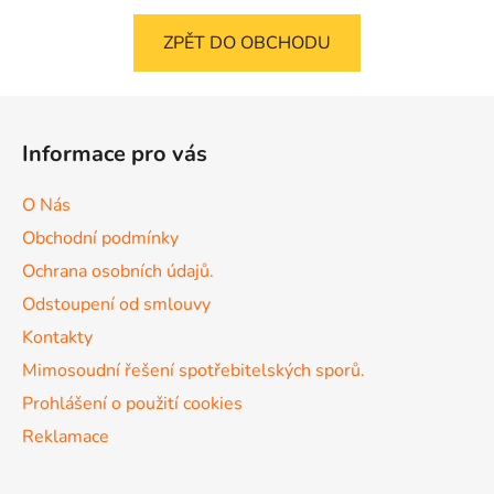
ZPĚT DO OBCHODU
Z
á
Informace pro vás
p
a
O Nás
t
Obchodní podmínky
í
Ochrana osobních údajů.
Odstoupení od smlouvy
Kontakty
Mimosoudní řešení spotřebitelských sporů.
Prohlášení o použití cookies
Reklamace