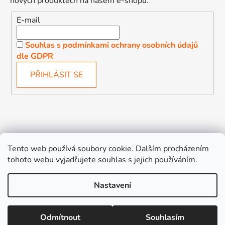
nových produktech na našem e-shopu.
E-mail
Souhlas s podmínkami ochrany osobních údajů
dle GDPR
PŘIHLÁSIT SE
Děťátko
Autosedačky Karlovy Vary
Tento web používá soubory cookie. Dalším procházením
tohoto webu vyjadřujete souhlas s jejich používáním.
Nastavení
Vytvořil Shoptet
Odmítnout
Souhlasím
Copyright 2026
Děťátko
. Všechna práva vyhrazena.