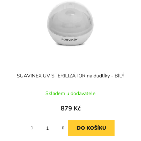
s
r
p
o
r
d
o
u
d
k
u
t
k
ů
t
ů
SUAVINEX UV STERILIZÁTOR na dudlíky - BÍLÝ
Skladem u dodavatele
879 Kč
DO KOŠÍKU