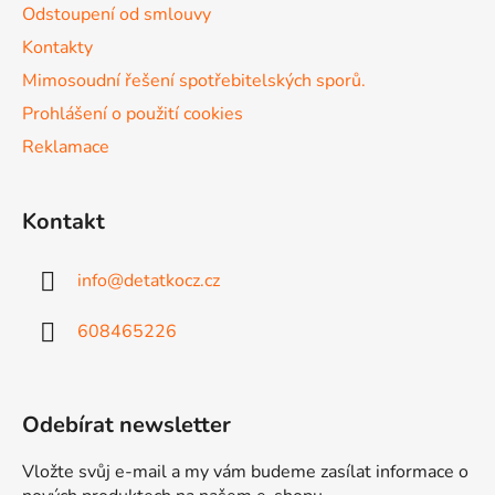
v
Odstoupení od smlouvy
k
Kontakty
y
v
Mimosoudní řešení spotřebitelských sporů.
ý
Prohlášení o použití cookies
p
Reklamace
i
s
u
Kontakt
info
@
detatkocz.cz
608465226
Odebírat newsletter
Vložte svůj e-mail a my vám budeme zasílat informace o