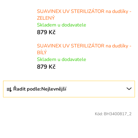
SUAVINEX UV STERILIZÁTOR na dudlíky -
ZELENÝ
Skladem u dodavatele
879 Kč
SUAVINEX UV STERILIZÁTOR na dudlíky -
BÍLÝ
Skladem u dodavatele
879 Kč
Ř
Řadit podle:
Nejlevnější
a
z
V
e
ý
Kód:
BH3400817_2
n
p
í
i
p