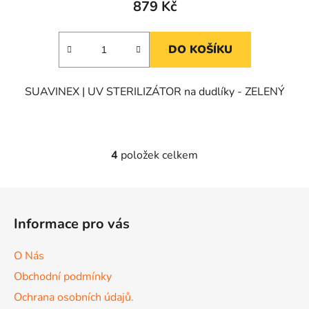
879 Kč
DO KOŠÍKU
SUAVINEX | UV STERILIZÁTOR na dudlíky - ZELENÝ
4
položek celkem
O
v
l
Z
á
á
d
Informace pro vás
p
a
a
c
O Nás
t
í
Obchodní podmínky
p
í
r
Ochrana osobních údajů.