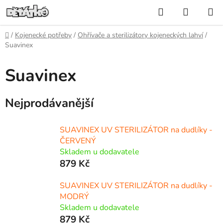
Přejít
Hledat
NÁKUP
na
KOŠÍK
obsah
Domů
/
Kojenecké potřeby
/
Ohřívače a sterilizátory kojeneckých lahví
/
Suavinex
Suavinex
Nejprodávanější
SUAVINEX UV STERILIZÁTOR na dudlíky -
ČERVENÝ
Skladem u dodavatele
879 Kč
SUAVINEX UV STERILIZÁTOR na dudlíky -
MODRÝ
Skladem u dodavatele
879 Kč