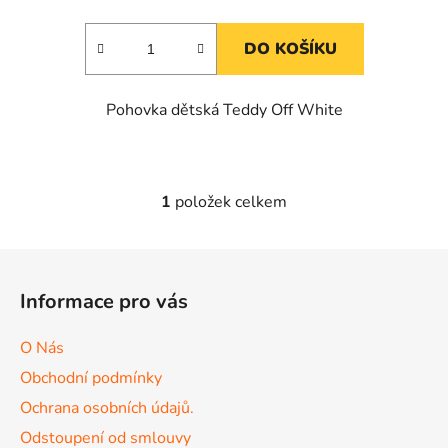
DO KOŠÍKU
Pohovka dětská Teddy Off White
1
položek celkem
O
v
l
Z
á
á
d
Informace pro vás
p
a
a
c
O Nás
t
í
Obchodní podmínky
p
í
r
Ochrana osobních údajů.
v
Odstoupení od smlouvy