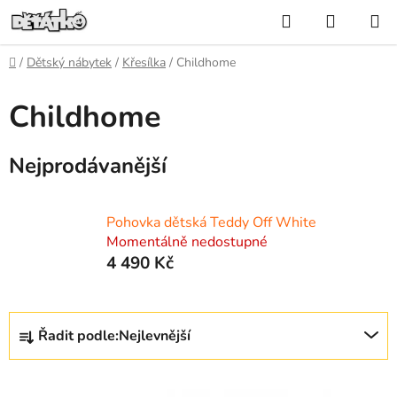
Přejít
Hledat
NÁKUP
na
KOŠÍK
obsah
Domů
/
Dětský nábytek
/
Křesílka
/
Childhome
Childhome
Nejprodávanější
Pohovka dětská Teddy Off White
Momentálně nedostupné
4 490 Kč
Ř
Řadit podle:
Nejlevnější
a
z
V
e