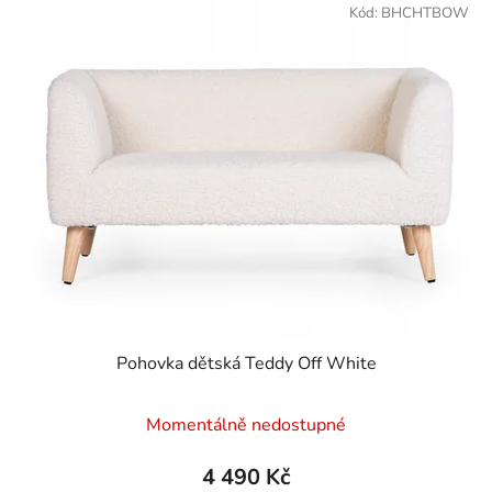
ý
Kód:
BHCHTBOW
n
p
í
i
p
s
r
p
o
r
d
o
u
d
k
u
t
k
ů
t
ů
Pohovka dětská Teddy Off White
Momentálně nedostupné
4 490 Kč