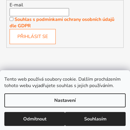
E-mail
Souhlas s podmínkami ochrany osobních údajů
dle GDPR
PŘIHLÁSIT SE
Děťátko
Autosedačky Karlovy Vary
Tento web používá soubory cookie. Dalším procházením
tohoto webu vyjadřujete souhlas s jejich používáním.
Nastavení
Vytvořil Shoptet
Odmítnout
Souhlasím
Copyright 2026
Děťátko
. Všechna práva vyhrazena.
Upravit nastavení cookies