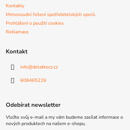
k
Kontakty
y
v
Mimosoudní řešení spotřebitelských sporů.
ý
Prohlášení o použití cookies
p
Reklamace
i
s
u
Kontakt
info
@
detatkocz.cz
608465226
Odebírat newsletter
Vložte svůj e-mail a my vám budeme zasílat informace o
nových produktech na našem e-shopu.