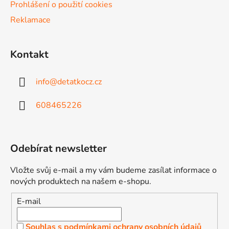
ý
Prohlášení o použití cookies
p
Reklamace
i
s
u
Kontakt
info
@
detatkocz.cz
608465226
Odebírat newsletter
Vložte svůj e-mail a my vám budeme zasílat informace o
nových produktech na našem e-shopu.
E-mail
Souhlas s podmínkami ochrany osobních údajů