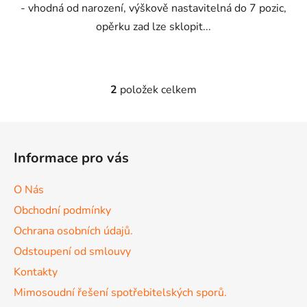
- vhodná od narození, výškově nastavitelná do 7 pozic,
opěrku zad lze sklopit...
2
položek celkem
O
v
l
Z
á
á
d
Informace pro vás
p
a
a
c
O Nás
t
í
Obchodní podmínky
p
í
r
Ochrana osobních údajů.
v
Odstoupení od smlouvy
k
Kontakty
y
v
Mimosoudní řešení spotřebitelských sporů.