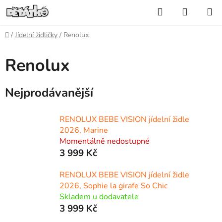
Přejít
Hledat
NÁKUP
na
KOŠÍK
obsah
Domů
/
Jídelní židličky
/
Renolux
Renolux
Nejprodávanější
RENOLUX BEBE VISION jídelní židle
2026, Marine
Momentálně nedostupné
3 999 Kč
RENOLUX BEBE VISION jídelní židle
2026, Sophie la girafe So Chic
Skladem u dodavatele
3 999 Kč