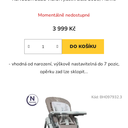
Momentálně nedostupné
3 999 Kč
DO KOŠÍKU
- vhodná od narození, výškově nastavitelná do 7 pozic,
opěrku zad lze sklopit...
Kód:
BH097932.3