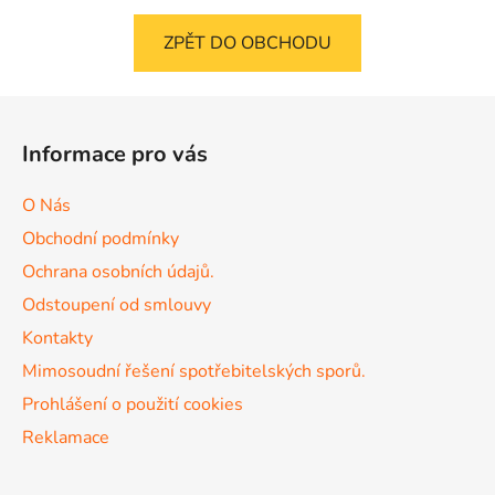
ZPĚT DO OBCHODU
Z
á
Informace pro vás
p
a
O Nás
t
Obchodní podmínky
í
Ochrana osobních údajů.
Odstoupení od smlouvy
Kontakty
Mimosoudní řešení spotřebitelských sporů.
Prohlášení o použití cookies
Reklamace