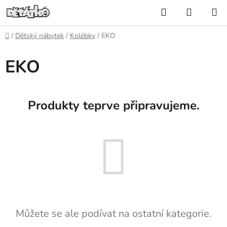
Přejít
Hledat
NÁKUP
na
KOŠÍK
obsah
Domů
/
Dětský nábytek
/
Kolébky
/
EKO
EKO
Produkty teprve připravujeme.
Můžete se ale podívat na ostatní kategorie.