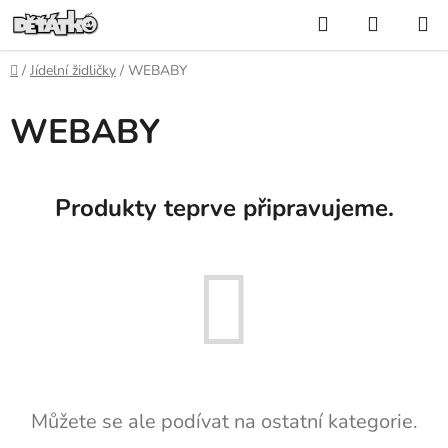
Přejít
Hledat
NÁKUP
na
KOŠÍK
obsah
Domů
/
Jídelní židličky
/
WEBABY
WEBABY
Produkty teprve připravujeme.
Můžete se ale podívat na ostatní kategorie.