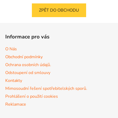
ZPĚT DO OBCHODU
Z
á
Informace pro vás
p
a
O Nás
t
Obchodní podmínky
í
Ochrana osobních údajů.
Odstoupení od smlouvy
Kontakty
Mimosoudní řešení spotřebitelských sporů.
Prohlášení o použití cookies
Reklamace