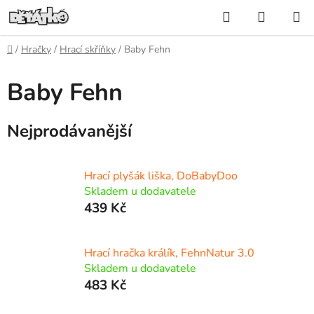
Přejít
Hledat
NÁKUP
na
KOŠÍK
obsah
Domů
/
Hračky
/
Hrací skříňky
/
Baby Fehn
Baby Fehn
Nejprodávanější
Hrací plyšák liška, DoBabyDoo
Skladem u dodavatele
439 Kč
Hrací hračka králík, FehnNatur 3.0
Skladem u dodavatele
483 Kč