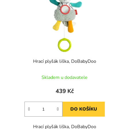
p
o
r
d
o
u
d
k
u
t
k
ů
t
ů
Hrací plyšák liška, DoBabyDoo
Skladem u dodavatele
439 Kč
DO KOŠÍKU
Hrací plyšák liška, DoBabyDoo