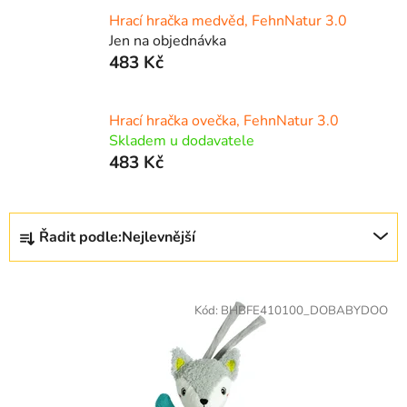
Hrací hračka medvěd, FehnNatur 3.0
Jen na objednávka
483 Kč
Hrací hračka ovečka, FehnNatur 3.0
Skladem u dodavatele
483 Kč
Ř
Řadit podle:
Nejlevnější
a
z
V
e
ý
Kód:
BHBFE410100_DOBABYDOO
n
p
í
i
p
s
r