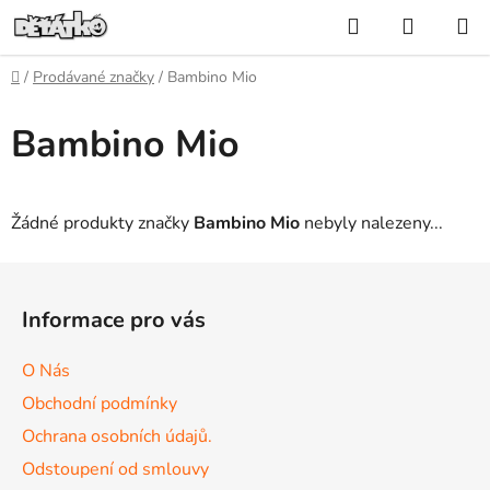
Přejít
Hledat
NÁKUP
na
KOŠÍK
obsah
Domů
/
Prodávané značky
/
Bambino Mio
Bambino Mio
Žádné produkty značky
Bambino Mio
nebyly nalezeny...
Z
á
Informace pro vás
p
a
O Nás
t
Obchodní podmínky
í
Ochrana osobních údajů.
Odstoupení od smlouvy