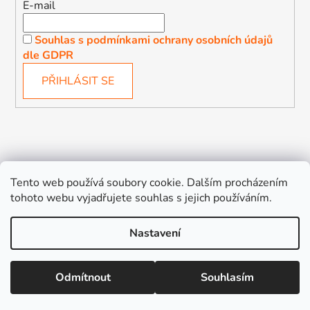
E-mail
Souhlas s podmínkami ochrany osobních údajů
dle GDPR
PŘIHLÁSIT SE
Děťátko
Autosedačky Karlovy Vary
Tento web používá soubory cookie. Dalším procházením
tohoto webu vyjadřujete souhlas s jejich používáním.
Nastavení
Vytvořil Shoptet
Odmítnout
Souhlasím
Copyright 2026
Děťátko
. Všechna práva vyhrazena.
Upravit nastavení cookies