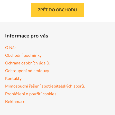
ZPĚT DO OBCHODU
Z
á
Informace pro vás
p
a
O Nás
t
Obchodní podmínky
í
Ochrana osobních údajů.
Odstoupení od smlouvy
Kontakty
Mimosoudní řešení spotřebitelských sporů.
Prohlášení o použití cookies
Reklamace