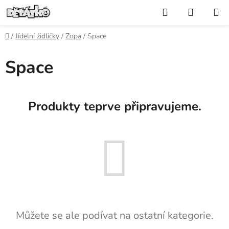
Přejít
Hledat
NÁKUP
na
KOŠÍK
obsah
Domů
/
Jídelní židličky
/
Zopa
/
Space
Space
Produkty teprve připravujeme.
Můžete se ale podívat na ostatní kategorie.