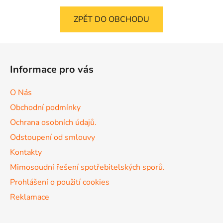
ZPĚT DO OBCHODU
Z
á
Informace pro vás
p
a
O Nás
t
Obchodní podmínky
í
Ochrana osobních údajů.
Odstoupení od smlouvy
Kontakty
Mimosoudní řešení spotřebitelských sporů.
Prohlášení o použití cookies
Reklamace