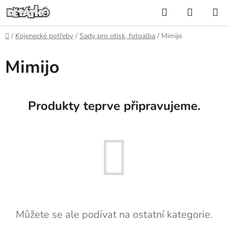
Přejít
Hledat
NÁKUP
na
KOŠÍK
obsah
Domů
/
Kojenecké potřeby
/
Sady pro otisk, fotoalba
/
Mimijo
Mimijo
Produkty teprve připravujeme.
Můžete se ale podívat na ostatní kategorie.