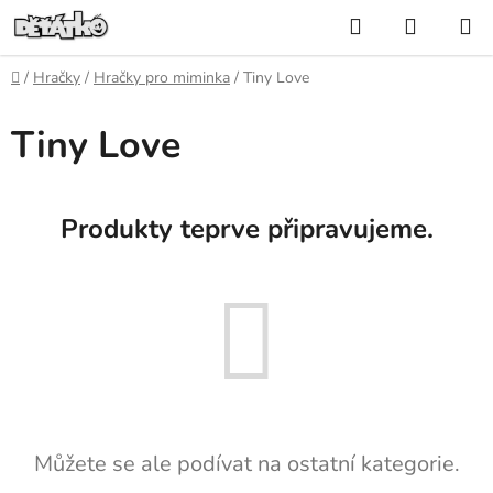
Přejít
Hledat
NÁKUP
na
KOŠÍK
obsah
Domů
/
Hračky
/
Hračky pro miminka
/
Tiny Love
Tiny Love
Produkty teprve připravujeme.
Můžete se ale podívat na ostatní kategorie.