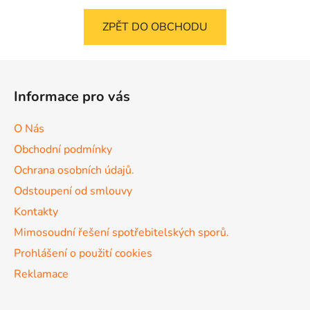
ZPĚT DO OBCHODU
Z
á
Informace pro vás
p
a
O Nás
t
Obchodní podmínky
í
Ochrana osobních údajů.
Odstoupení od smlouvy
Kontakty
Mimosoudní řešení spotřebitelských sporů.
Prohlášení o použití cookies
Reklamace