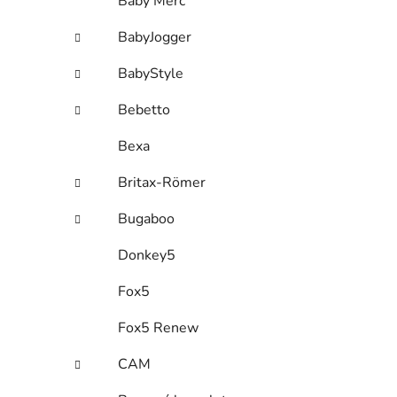
Baby Merc
BabyJogger
BabyStyle
Bebetto
Bexa
Britax-Römer
Bugaboo
Donkey5
Fox5
Fox5 Renew
CAM