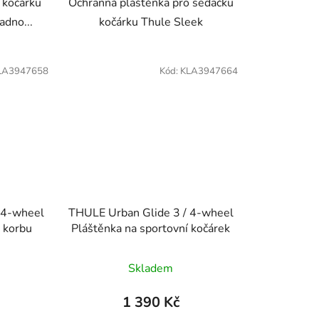
o kočárku
Ochranná pláštěnka pro sedačku
adno...
kočárku Thule Sleek
LA3947658
Kód:
KLA3947664
 4-wheel
THULE Urban Glide 3 / 4-wheel
 korbu
Pláštěnka na sportovní kočárek
Skladem
1 390 Kč