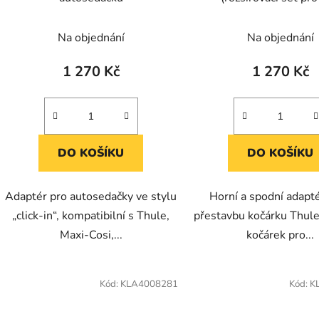
nástaveb)
Na objednání
Na objednání
1 270 Kč
1 270 Kč
DO KOŠÍKU
DO KOŠÍKU
Adaptér pro autosedačky ve stylu
Horní a spodní adapt
„click-in“, kompatibilní s Thule,
přestavbu kočárku Thule
Maxi-Cosi,...
kočárek pro...
Kód:
KLA4008281
Kód:
K