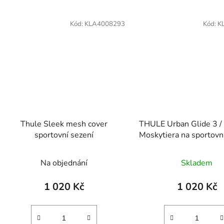
Kód:
KLA4008293
Kód:
K
Thule Sleek mesh cover
THULE Urban Glide 3 /
sportovní sezení
Moskytiera na sportovn
Na objednání
Skladem
1 020 Kč
1 020 Kč