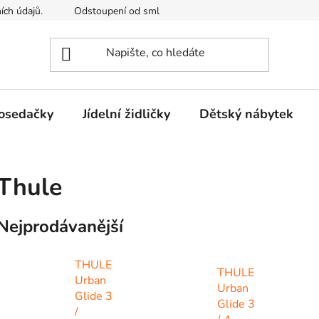
ích údajů.
Odstoupení od smlouvy
Kontakty
Mimosou
osedačky
Jídelní židličky
Dětský nábytek
Thule
Nejprodávanější
THULE
THULE
Urban
Urban
Glide 3
Glide 3
/