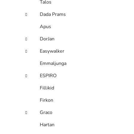
Talos
Dada Prams
Apus
DorJan
Easywalker
Emmaljunga
ESPIRO
Fillikid
Firkon
Graco
Hartan