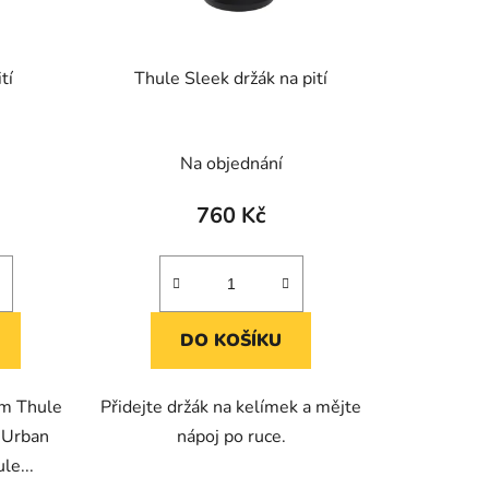
d
u
k
tí
Thule Sleek držák na pití
t
ů
Na objednání
760 Kč
DO KOŠÍKU
em Thule
Přidejte držák na kelímek a mějte
 Urban
nápoj po ruce.
le...