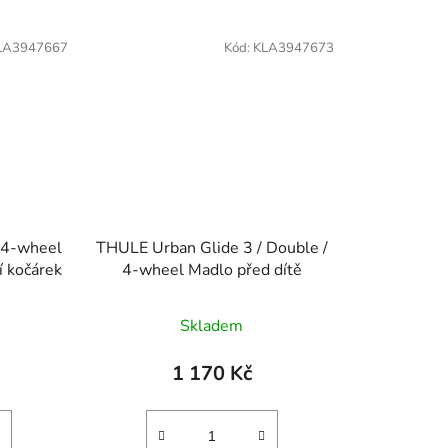
LA3947667
Kód:
KLA3947673
 4-wheel
THULE Urban Glide 3 / Double /
í kočárek
4-wheel Madlo před dítě
Skladem
1 170 Kč