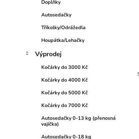
Doplňky
p
a
Autosedačky
n
Tříkolky/Odrážedla
e
l
Houpátka/Lehačky
Výprodej
Kočárky do 3000 Kč
Kočárky do 4000 Kč
Kočárky do 5000 Kč
Kočárky do 7000 Kč
i
Autosedačky 0-13 kg (přenosná
vajíčka)
Autosedačky 0-18 kg