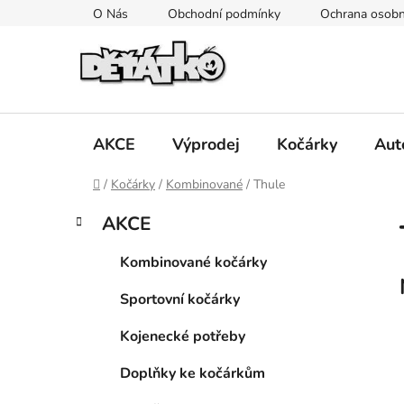
Přejít
O Nás
Obchodní podmínky
Ochrana osobn
na
obsah
AKCE
Výprodej
Kočárky
Aut
Domů
/
Kočárky
/
Kombinované
/
Thule
P
K
Přeskočit
AKCE
a
kategorie
o
t
s
Kombinované kočárky
e
t
g
Sportovní kočárky
r
o
a
r
Kojenecké potřeby
i
n
e
n
Doplňky ke kočárkům
í