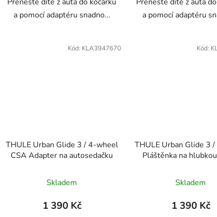
Přeneste dítě z auta do kočárku
Přeneste dítě z auta d
a pomocí adaptéru snadno...
a pomocí adaptéru sn
Kód:
KLA3947670
Kód:
K
THULE Urban Glide 3 / 4-wheel
THULE Urban Glide 3 /
CSA Adapter na autosedačku
Pláštěnka na hlubkou
Skladem
Skladem
1 390 Kč
1 390 Kč