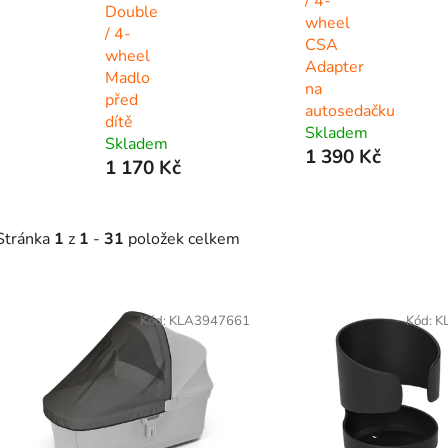
/ 4-
Double
wheel
/ 4-
CSA
wheel
Adapter
Madlo
na
před
autosedačku
dítě
Skladem
Skladem
1 390 Kč
1 170 Kč
Stránka
1
z
1
-
31
položek celkem
V
ý
Kód:
KLA3947661
Kód:
K
p
s
p