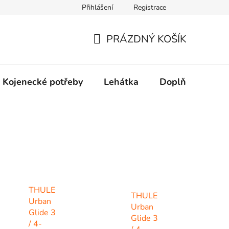
Přihlášení
Registrace
dní řešení spotřebitelských sporů.
Prohlášení o použití cookies
PRÁZDNÝ KOŠÍK
NÁKUPNÍ
KOŠÍK
Kojenecké potřeby
Lehátka
Doplňky
Hr
THULE
THULE
Urban
Urban
Glide 3
Glide 3
/ 4-