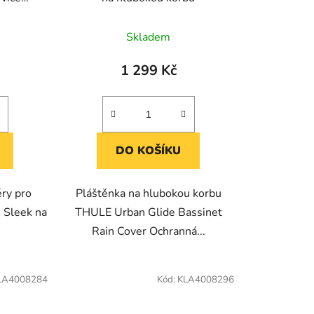
Skladem
1 299 Kč
DO KOŠÍKU
éry pro
Pláštěnka na hlubokou korbu
 Sleek na
THULE Urban Glide Bassinet
Rain Cover Ochranná...
LA4008284
Kód:
KLA4008296