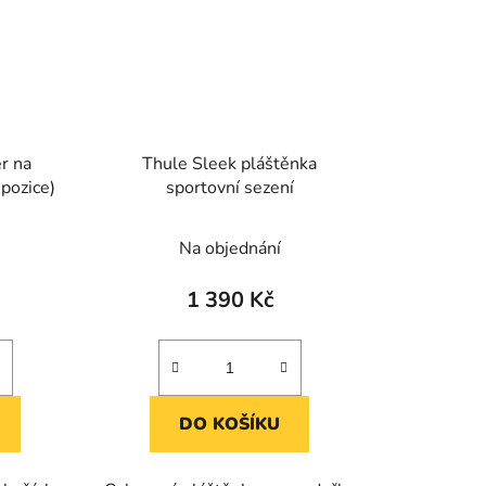
r na
Thule Sleek pláštěnka
 pozice)
sportovní sezení
Na objednání
1 390 Kč
DO KOŠÍKU