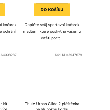
DO KOŠÍKU
ní kočárek
Doplňte svůj sportovní kočárek
e ochrání
madlem, které poskytne vašemu
.
dítěti pocit...
LA4008287
Kód:
KLA3947679
r kit
Thule Urban Glide 2 pláštěnka
 více
na hlubokou korbu