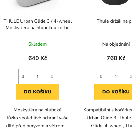
r
o
d
THULE Urban Glide 3 / 4-wheel
Thule držák na pi
u
Moskytiera na hlubokou korbu
k
t
Skladem
Na objednání
ů
640 Kč
760 Kč
DO KOŠÍKU
DO KOŠÍKU
Moskytiéra na hluboké
Kompatibilní s kočárk
lůžko spolehlivě ochrání vaše
Urban Glide 3, Thule
dítě před hmyzem a větrem....
Glide-4-wheel, Thu