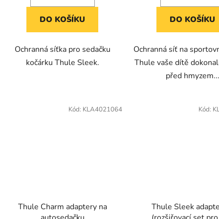
DO KOŠÍKU
DO KOŠÍKU
Ochranná síťka pro sedačku
Ochranná síť na sportov
kočárku Thule Sleek.
Thule vaše dítě dokonal
před hmyzem..
Kód:
KLA4021064
Kód:
K
Thule Charm adaptery na
Thule Sleek adapte
autosedačku
(rozšiřovací set pro