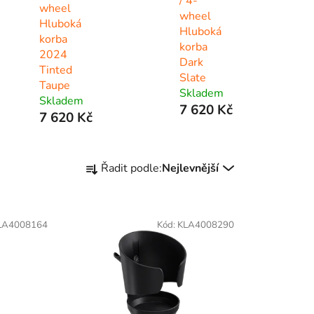
/ 4-
wheel
wheel
Hluboká
Hluboká
korba
korba
2024
Dark
Tinted
Slate
Taupe
Skladem
Skladem
7 620 Kč
7 620 Kč
Ř
Řadit podle:
Nejlevnější
a
z
e
LA4008164
Kód:
KLA4008290
n
í
p
r
o