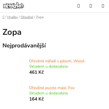
Přejít
Hledat
NÁKUP
na
KOŠÍK
obsah
Domů
/
Hračky
/
Dřevěné
/
Zopa
Zopa
Nejprodávanější
Dřevěné nářadí s pásem, Wood
Skladem u dodavatele
461 Kč
Dřevěné puzzle malé, Fox
Skladem u dodavatele
164 Kč