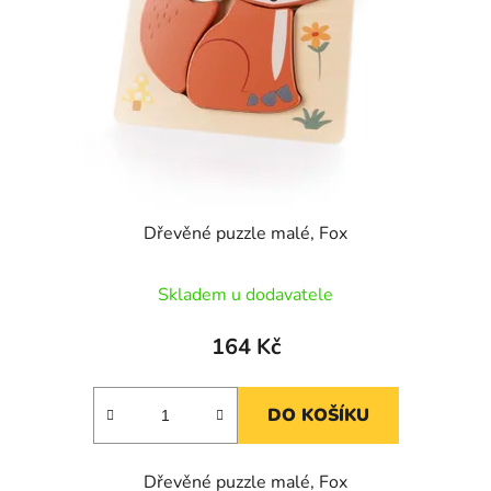
p
o
r
d
o
u
d
k
u
t
k
ů
t
ů
Dřevěné puzzle malé, Fox
Skladem u dodavatele
164 Kč
DO KOŠÍKU
Dřevěné puzzle malé, Fox