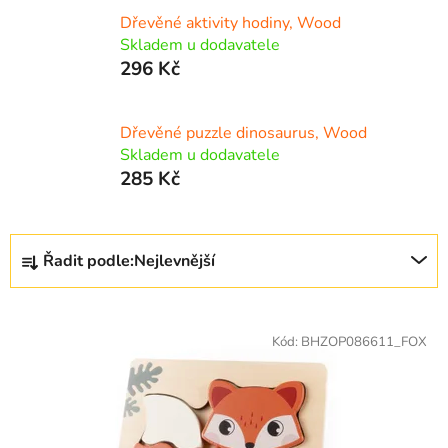
Dřevěné aktivity hodiny, Wood
Skladem u dodavatele
296 Kč
Dřevěné puzzle dinosaurus, Wood
Skladem u dodavatele
285 Kč
Ř
Řadit podle:
Nejlevnější
a
z
V
e
ý
Kód:
BHZOP086611_FOX
n
p
í
i
p
s
r