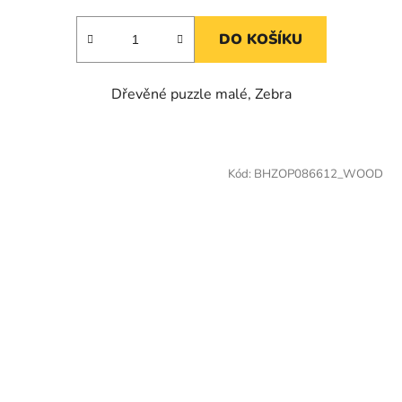
DO KOŠÍKU
Dřevěné puzzle malé, Zebra
Kód:
BHZOP086612_WOOD