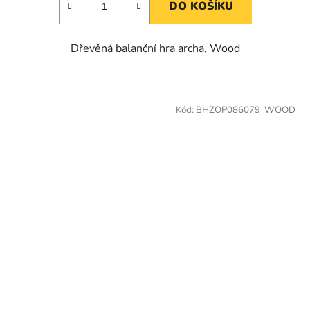
DO KOŠÍKU
Dřevěná balanční hra archa, Wood
Kód:
BHZOP086079_WOOD