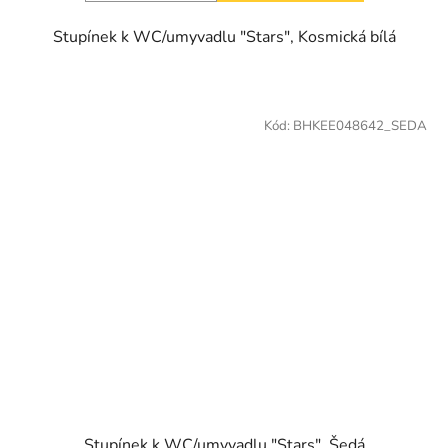
Stupínek k WC/umyvadlu "Stars", Kosmická bílá
Kód:
BHKEE048642_SEDA
Stupínek k WC/umyvadlu "Stars", Šedá