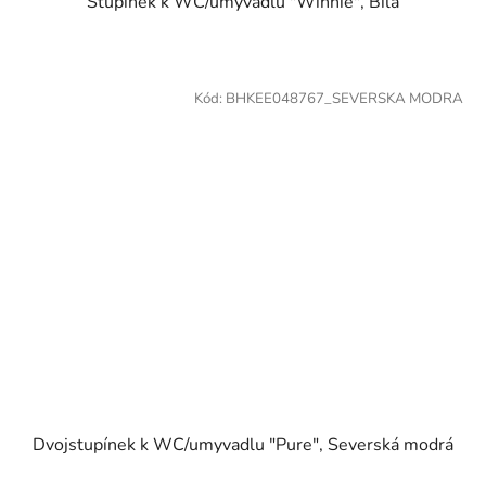
Stupínek k WC/umyvadlu "Winnie", Bílá
Kód:
BHKEE048767_SEVERSKA MODRA
Dvojstupínek k WC/umyvadlu "Pure", Severská modrá