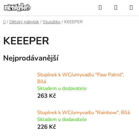
Přejít
Hledat
NÁKUP
na
KOŠÍK
obsah
Domů
/
Dětský nábytek
/
Stupátko
/
KEEEPER
KEEEPER
Nejprodávanější
Stupínek k WC/umyvadlu "Paw Patrol",
Bílá
Skladem u dodavatele
263 Kč
Stupínek k WC/umyvadlu "Rainbow", Bílá
Skladem u dodavatele
226 Kč