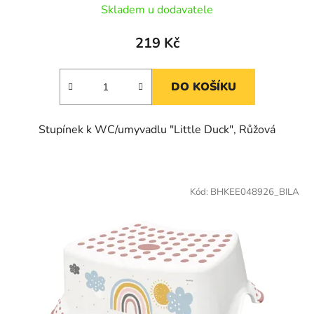
Skladem u dodavatele
219 Kč
DO KOŠÍKU
Stupínek k WC/umyvadlu "Little Duck", Růžová
Kód:
BHKEE048926_BILA