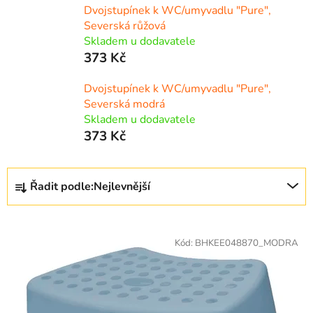
Dvojstupínek k WC/umyvadlu "Pure",
Severská růžová
Skladem u dodavatele
373 Kč
Dvojstupínek k WC/umyvadlu "Pure",
Severská modrá
Skladem u dodavatele
373 Kč
Ř
Řadit podle:
Nejlevnější
a
z
V
e
ý
Kód:
BHKEE048870_MODRA
n
p
í
i
p
s
r