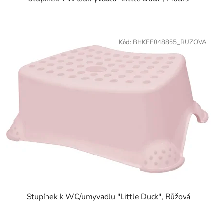
Kód:
BHKEE048865_RUZOVA
Stupínek k WC/umyvadlu "Little Duck", Růžová