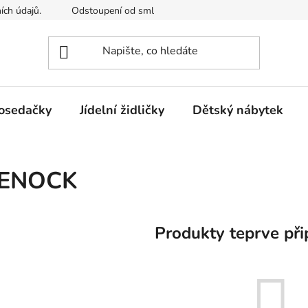
ích údajů.
Odstoupení od smlouvy
Kontakty
Mimosou
osedačky
Jídelní židličky
Dětský nábytek
ENOCK
Produkty teprve při