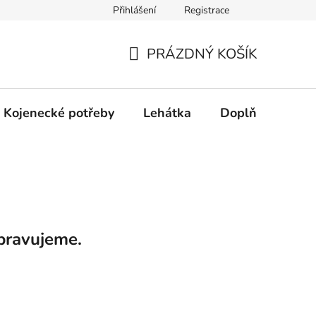
Přihlášení
Registrace
dní řešení spotřebitelských sporů.
Prohlášení o použití cookies
PRÁZDNÝ KOŠÍK
NÁKUPNÍ
KOŠÍK
Kojenecké potřeby
Lehátka
Doplňky
Hr
pravujeme.