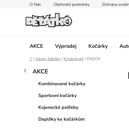
Přejít
O Nás
Obchodní podmínky
Ochrana osobn
na
obsah
AKCE
Výprodej
Kočárky
Aut
Domů
/
Jídelní židličky
/
Kinderkraft
/
ENOCK
P
K
Přeskočit
AKCE
a
kategorie
o
t
s
Kombinované kočárky
e
t
g
Sportovní kočárky
r
o
a
r
Kojenecké potřeby
i
n
e
n
Doplňky ke kočárkům
í