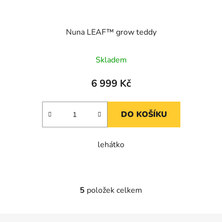
Nuna LEAF™ grow teddy
Skladem
6 999 Kč
DO KOŠÍKU
lehátko
5
položek celkem
O
v
l
Z