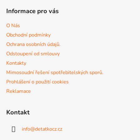
á
á
d
Informace pro vás
p
a
a
c
O Nás
t
í
Obchodní podmínky
p
í
r
Ochrana osobních údajů.
v
Odstoupení od smlouvy
k
Kontakty
y
v
Mimosoudní řešení spotřebitelských sporů.
ý
Prohlášení o použití cookies
p
Reklamace
i
s
u
Kontakt
info
@
detatkocz.cz