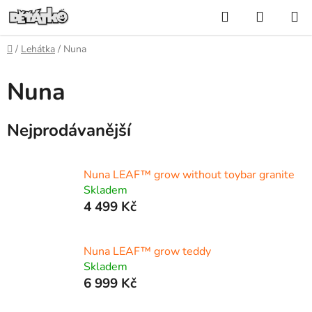
Přejít
Hledat
NÁKUP
na
KOŠÍK
obsah
Domů
/
Lehátka
/
Nuna
Nuna
Nejprodávanější
Nuna LEAF™ grow without toybar granite
Skladem
4 499 Kč
Nuna LEAF™ grow teddy
Skladem
6 999 Kč