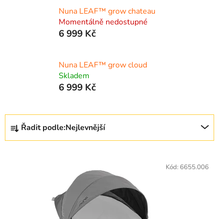
Nuna LEAF™ grow chateau
Momentálně nedostupné
6 999 Kč
Nuna LEAF™ grow cloud
Skladem
6 999 Kč
Ř
Řadit podle:
Nejlevnější
a
z
V
e
ý
Kód:
6655.006
n
p
í
i
p
s
r