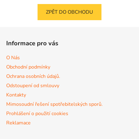
ZPĚT DO OBCHODU
Z
á
Informace pro vás
p
a
O Nás
t
Obchodní podmínky
í
Ochrana osobních údajů.
Odstoupení od smlouvy
Kontakty
Mimosoudní řešení spotřebitelských sporů.
Prohlášení o použití cookies
Reklamace