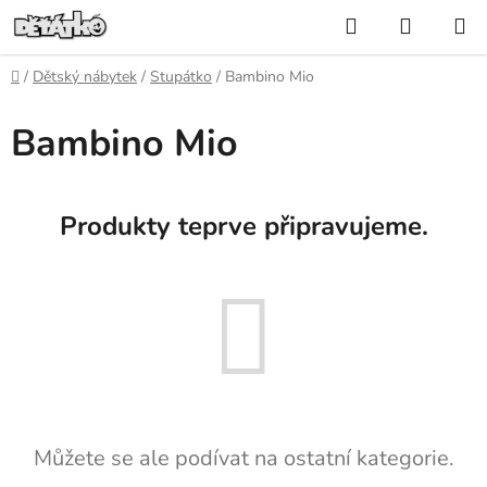
Přejít
Hledat
NÁKUP
na
KOŠÍK
obsah
Domů
/
Dětský nábytek
/
Stupátko
/
Bambino Mio
Bambino Mio
Produkty teprve připravujeme.
Můžete se ale podívat na ostatní kategorie.